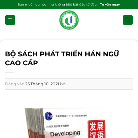
Bỏ
Bạn muốn du học như không biết bắt đầu từ đâu –
Tư vấn ngay
qua
nội
dung
BỘ SÁCH PHÁT TRIỂN HÁN NGỮ
CAO CẤP
Đăng vào
25 Tháng 10, 2021
bởi