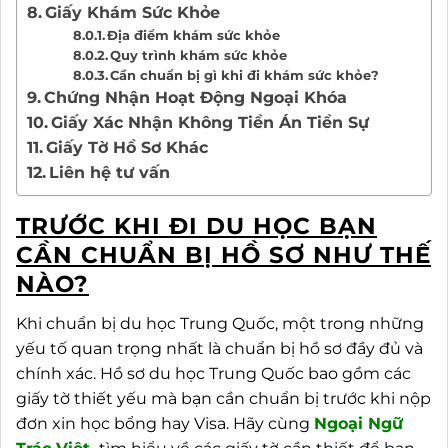
Giấy Khám Sức Khỏe
Địa điểm khám sức khỏe
Quy trình khám sức khỏe
Cần chuẩn bị gì khi đi khám sức khỏe?
Chứng Nhận Hoạt Động Ngoại Khóa
Giấy Xác Nhận Không Tiền Án Tiền Sự
Giấy Tờ Hồ Sơ Khác
Liên hệ tư vấn
TRƯỚC KHI ĐI DU HỌC BẠN
CẦN CHUẨN BỊ HỒ SƠ NHƯ THẾ
NÀO?
Khi chuẩn bị du học Trung Quốc, một trong những
yếu tố quan trọng nhất là chuẩn bị hồ sơ đầy đủ và
chính xác. Hồ sơ du học Trung Quốc bao gồm các
giấy tờ thiết yếu mà bạn cần chuẩn bị trước khi nộp
đơn xin học bổng hay Visa. Hãy cùng
Ngoại
Ngữ