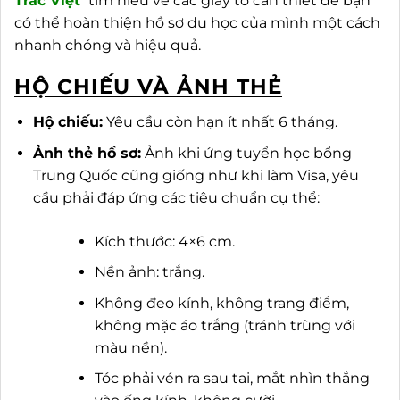
Trác Việt
tìm hiểu về các giấy tờ cần thiết để bạn
có thể hoàn thiện hồ sơ du học của mình một cách
nhanh chóng và hiệu quả.
HỘ CHIẾU VÀ ẢNH THẺ
Hộ chiếu:
Yêu cầu còn hạn ít nhất 6 tháng.
Ảnh thẻ hồ sơ:
Ảnh khi ứng tuyển học bổng
Trung Quốc cũng giống như khi làm Visa, yêu
cầu phải đáp ứng các tiêu chuẩn cụ thể:
Kích thước: 4×6 cm.
Nền ảnh: trắng.
Không đeo kính, không trang điểm,
không mặc áo trắng (tránh trùng với
màu nền).
Tóc phải vén ra sau tai, mắt nhìn thẳng