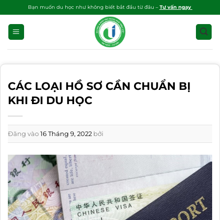
Bỏ
Bạn muốn du học như không biết bắt đầu từ đâu –
Tư vấn ngay
qua
nội
dung
CÁC LOẠI HỒ SƠ CẦN CHUẨN BỊ
KHI ĐI DU HỌC
Đăng vào
16 Tháng 9, 2022
bởi