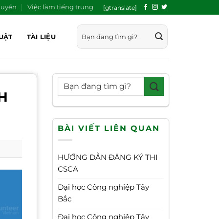
quyền
Việc làm tiếng trung
[gtranslate]
UẬT
TÀI LIỆU
H
BÀI VIẾT LIÊN QUAN
HƯỚNG DẪN ĐĂNG KÝ THI
CSCA
Đại học Công nghiệp Tây
Bắc
Đại học Công nghiệp Tây