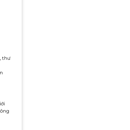
, thư
ể
ấn
iới
thông