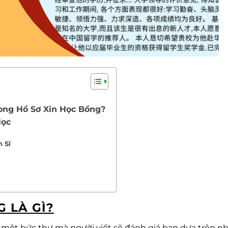
rong Hồ Sơ Xin Học Bổng?
Học
n Sĩ
G LÀ GÌ?
à một bức thư mà người viết sẽ đánh giá bạn dựa trên 