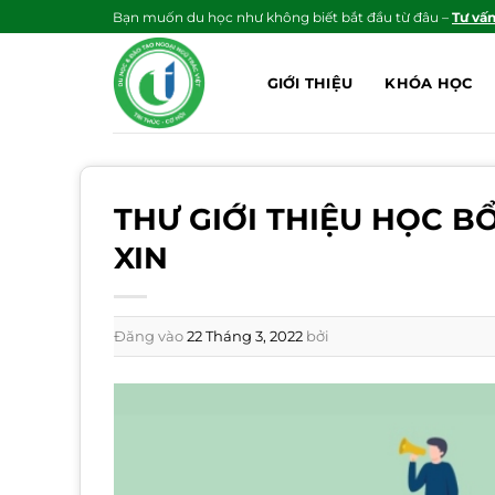
Bỏ
Bạn muốn du học như không biết bắt đầu từ đâu –
Tư vấ
qua
nội
GIỚI THIỆU
KHÓA HỌC
dung
THƯ GIỚI THIỆU HỌC 
XIN
Đăng vào
22 Tháng 3, 2022
bởi