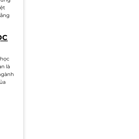
yệt
bằng
ỌC
 học
n là
 ngành
của