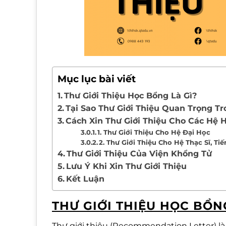
Mục lục bài viết
Thư Giới Thiệu Học Bổng Là Gì?
Tại Sao Thư Giới Thiệu Quan Trọng T
Cách Xin Thư Giới Thiệu Cho Các Hệ 
1. Thư Giới Thiệu Cho Hệ Đại Học
2. Thư Giới Thiệu Cho Hệ Thạc Sĩ, Tiế
Thư Giới Thiệu Của Viện Khổng Tử
Lưu Ý Khi Xin Thư Giới Thiệu
Kết Luận
THƯ GIỚI THIỆU HỌC BỔN
Thư giới thiệu (Recommendation Letter) l