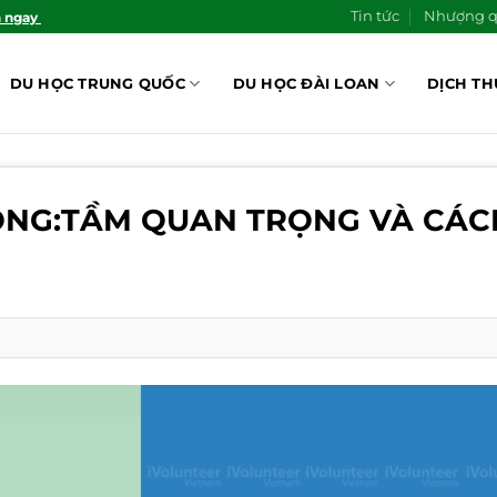
Tin tức
Nhượng 
n ngay
DU HỌC TRUNG QUỐC
DU HỌC ĐÀI LOAN
DỊCH TH
BỔNG:TẦM QUAN TRỌNG VÀ CÁC