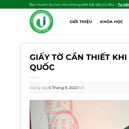
Bỏ
Bạn muốn du học như không biết bắt đầu từ đâu –
Tư vấ
qua
nội
GIỚI THIỆU
KHÓA HỌC
dung
GIẤY TỜ CẦN THIẾT KH
QUỐC
Đăng vào
6 Tháng 9, 2022
bởi