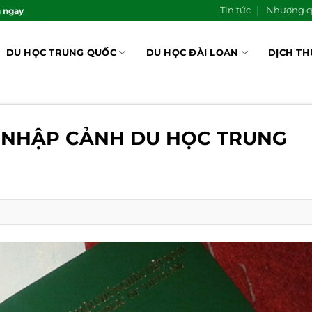
Tin tức
Nhượng 
n ngay
DU HỌC TRUNG QUỐC
DU HỌC ĐÀI LOAN
DỊCH TH
I NHẬP CẢNH DU HỌC TRUNG