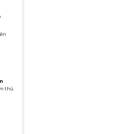
h
yển
n
àm thủ