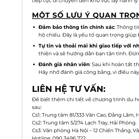
tiếp tục di chuyển đến khu vực lấy hành l
MỘT SỐ LƯU Ý QUAN TRỌ
Đảm bảo thông tin chính xác
: Thông t
hộ chiếu. Đây là yếu tố quan trọng giúp
Tự tin và thoải mái khi giao tiếp với n
thiện và sẽ hướng dẫn bạn tận tình. Đừn
Đánh giá nhân viên
: Sau khi hoàn tất t
Hãy nhớ đánh giá công bằng, vì điều nà
LIÊN HỆ TƯ VẤN:
Để biết thêm chi tiết về chương trình du họ
sau:
Cs1: Trung tâm 81/333 Văn Cao, Đằng Lâm, 
Cs2: Trung tâm 5/274 Lạch Tray, Hải Phòng.
Cs3: Văn phòng Hà Nội – 12 Chiến Thắng, Vă
Hotline: 090 3496 722