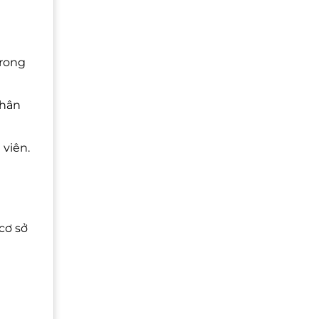
trong
thân
 viên.
cơ sở