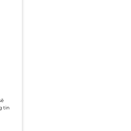
sẽ
g tin