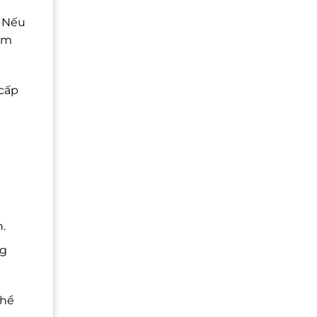
. Nếu
cảm
 cấp
h.
ng
thể