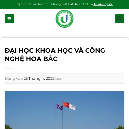
Bỏ
Bạn muốn du học như không biết bắt đầu từ đâu –
Tư vấn ngay
qua
nội
dung
ĐẠI HỌC KHOA HỌC VÀ CÔNG
NGHỆ HOA BẮC
Đăng vào
25 Tháng 4, 2022
bởi