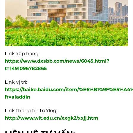
Link xếp hạng:
https://www.dxsbb.com/news/6045.html?
t=1491096782865
Link vị trí:
https://baike.baidu.com/item/%E6%B1%9F%E5%A
fr=aladdin
Link thông tin trường:
http://www.wit.edu.cn/xxgk2/xxjj.htm