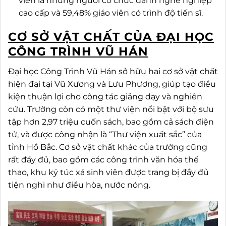
viên là những người có chức danh nghề nghiệp
cao cấp và 59,48% giáo viên có trình độ tiến sĩ.
CƠ SỞ VẬT CHẤT CỦA ĐẠI HỌC
CÔNG TRÌNH VŨ HÁN
Đại học Công Trình Vũ Hán sở hữu hai cơ sở vật chất
hiện đại tại Vũ Xương và Lưu Phương, giúp tạo điều
kiện thuận lợi cho công tác giảng dạy và nghiên
cứu. Trường còn có một thư viện nổi bật với bộ sưu
tập hơn 2,97 triệu cuốn sách, bao gồm cả sách điện
tử, và được công nhận là “Thư viện xuất sắc” của
tỉnh Hồ Bắc. Cơ sở vật chất khác của trường cũng
rất đầy đủ, bao gồm các công trình văn hóa thể
thao, khu ký túc xá sinh viên được trang bị đầy đủ
tiện nghi như điều hòa, nước nóng.