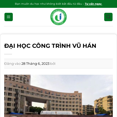
Bỏ
Bạn muốn du học như không biết bắt đầu từ đâu –
Tư vấn ngay
qua
nội
dung
ĐẠI HỌC CÔNG TRÌNH VŨ HÁN
Đăng vào
28 Tháng 6, 2023
bởi