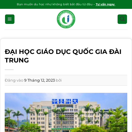
Bỏ
Bạn muốn du học như không biết bắt đầu từ đâu –
Tư vấn ngay
qua
nội
dung
ĐẠI HỌC GIÁO DỤC QUỐC GIA ĐÀI
TRUNG
Đăng vào
9 Tháng 12, 2023
bởi