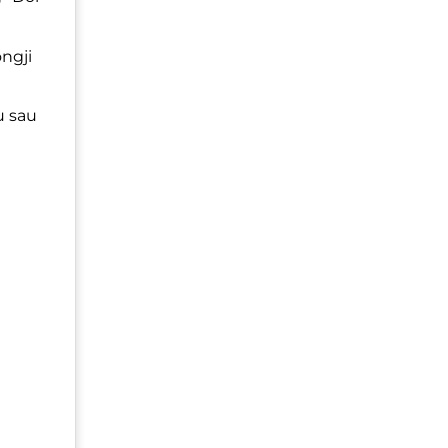
ngji
u sau