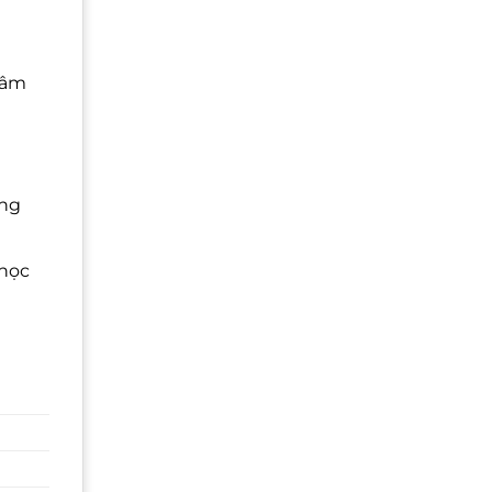
tâm
ọng
 học