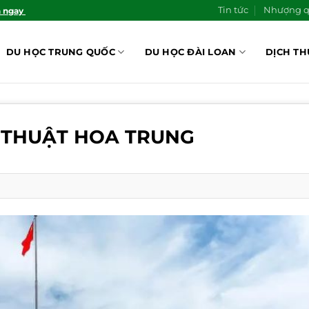
Tin tức
Nhượng 
n ngay
DU HỌC TRUNG QUỐC
DU HỌC ĐÀI LOAN
DỊCH TH
 THUẬT HOA TRUNG