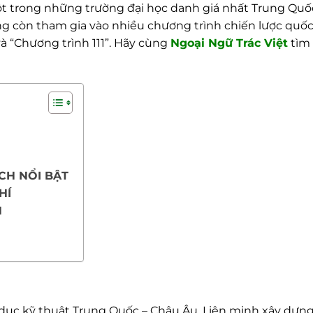
ột trong những trường đại học danh giá nhất Trung Quố
ờng còn tham gia vào nhiều chương trình chiến lược quốc
 “Chương trình 111”. Hãy cùng
Ngoại
Ngữ Trác Việt
tìm 
CH NỔI BẬT
HÍ
N
 dục kỹ thuật Trung Quốc – Châu Âu, Liên minh xây dựng