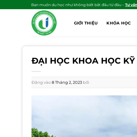
Bỏ
Bạn muốn du học như không biết bắt đầu từ đâu –
Tư vấ
qua
nội
GIỚI THIỆU
KHÓA HỌC
dung
ĐẠI HỌC KHOA HỌC KỸ
Đăng vào
8 Tháng 2, 2023
bởi