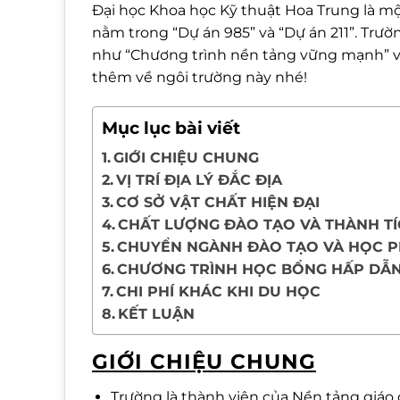
Đại học Khoa học Kỹ thuật Hoa Trung là m
nằm trong “Dự án 985” và “Dự án 211”. Trư
như “Chương trình nền tảng vững mạnh” và
thêm về ngôi trường này nhé!
Mục lục bài viết
GIỚI CHIỆU CHUNG
VỊ TRÍ ĐỊA LÝ ĐẮC ĐỊA
CƠ SỞ VẬT CHẤT HIỆN ĐẠI
CHẤT LƯỢNG ĐÀO TẠO VÀ THÀNH TÍ
CHUYỂN NGÀNH ĐÀO TẠO VÀ HỌC P
CHƯƠNG TRÌNH HỌC BỔNG HẤP DẪ
CHI PHÍ KHÁC KHI DU HỌC
KẾT LUẬN
GIỚI CHIỆU CHUNG
Trường là thành viên của Nền tảng giáo