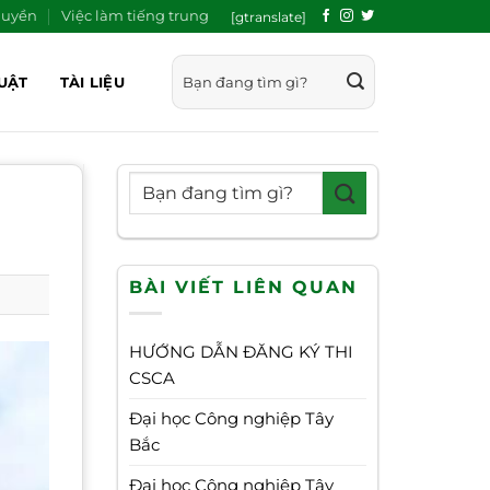
quyền
Việc làm tiếng trung
[gtranslate]
UẬT
TÀI LIỆU
BÀI VIẾT LIÊN QUAN
HƯỚNG DẪN ĐĂNG KÝ THI
CSCA
Đại học Công nghiệp Tây
Bắc
Đại học Công nghiệp Tây