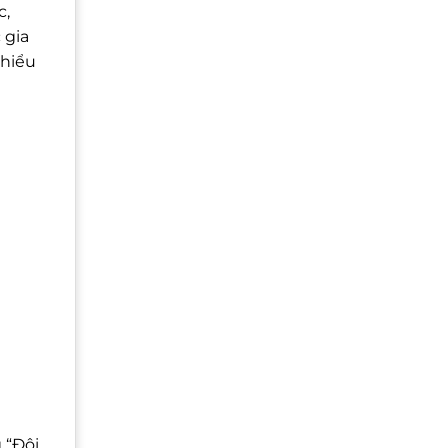
c,
 gia
hiểu
 “Đôi