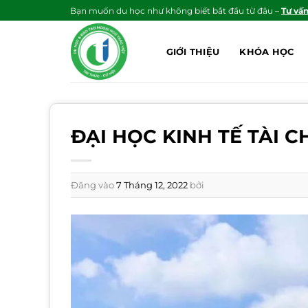
Bỏ
Bạn muốn du học như không biết bắt đầu từ đâu –
Tư vấ
qua
nội
GIỚI THIỆU
KHÓA HỌC
dung
ĐẠI HỌC KINH TẾ TÀI C
Đăng vào
7 Tháng 12, 2022
bởi