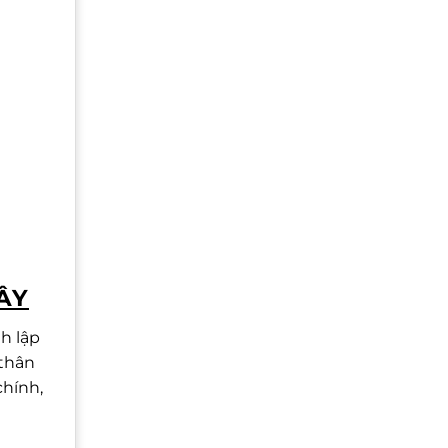
ÂY
h lập
 thân
chính,