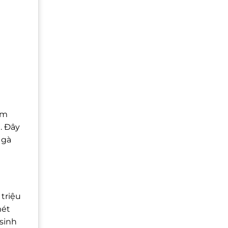
am
. Đây
 gà
 triệu
mét
 sinh