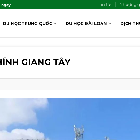
Tin tức
Nhượng 
n ngay
DU HỌC TRUNG QUỐC
DU HỌC ĐÀI LOAN
DỊCH TH
HÍNH GIANG TÂY