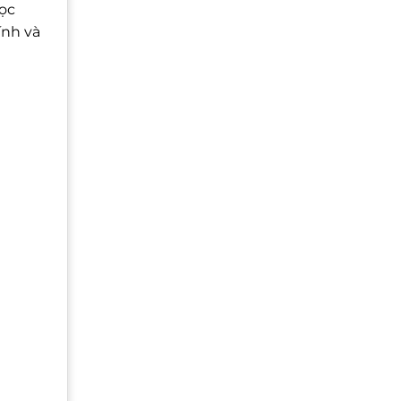
học
ính và