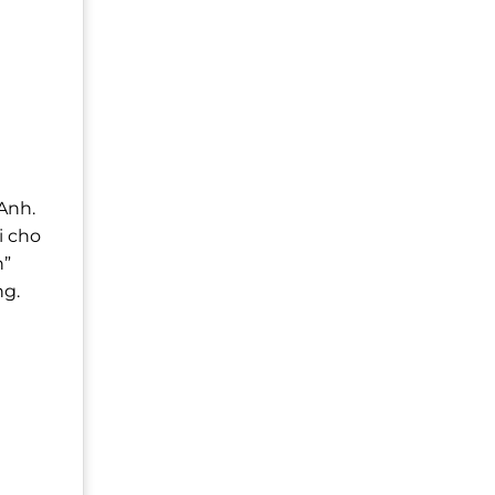
Anh.
i cho
n”
ng.