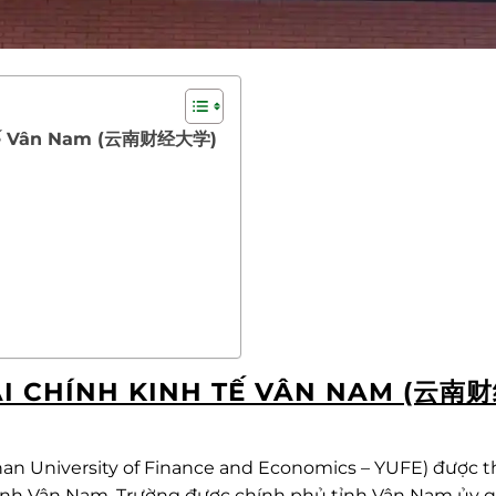
nh tế Vân Nam (云南财经大学)
TÀI CHÍNH KINH TẾ VÂN NAM (云南
nan University of Finance and Economics – YUFE) được 
 tỉnh Vân Nam. Trường được chính phủ tỉnh Vân Nam ủy 