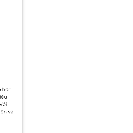
ó hơn
iều
Với
iện và