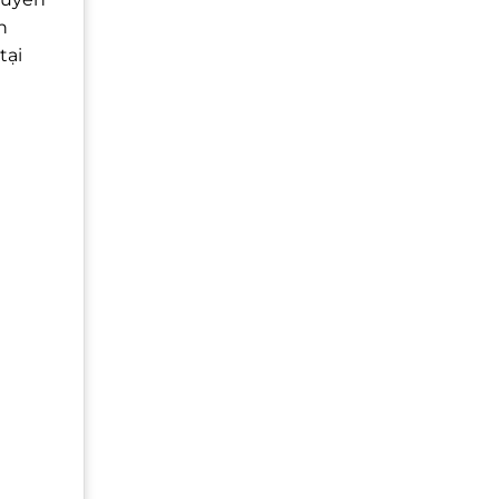
h
tại