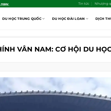
Tin tức
Nhượng 
n ngay
DU HỌC TRUNG QUỐC
DU HỌC ĐÀI LOAN
DỊCH TH
CHÍNH VÂN NAM: CƠ HỘI DU HỌ