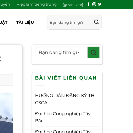
quyền
Việc làm tiếng trung
[gtranslate]
UẬT
TÀI LIỆU
C
BÀI VIẾT LIÊN QUAN
HƯỚNG DẪN ĐĂNG KÝ THI
CSCA
Đại học Công nghiệp Tây
Bắc
Đại học Công nghiệp Tây