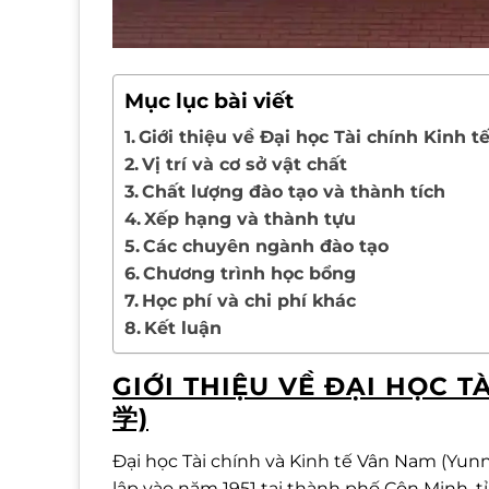
Mục lục bài viết
Giới thiệu về Đại học Tài chính Ki
Vị trí và cơ sở vật chất
Chất lượng đào tạo và thành tích
Xếp hạng và thành tựu
Các chuyên ngành đào tạo
Chương trình học bổng
Học phí và chi phí khác
Kết luận
GIỚI THIỆU VỀ ĐẠI HỌC 
学)
Đại học Tài chính và Kinh tế Vân Nam (Yun
lập vào năm 1951 tại thành phố Côn Minh,