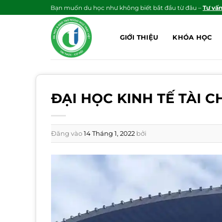
Bỏ
Bạn muốn du học như không biết bắt đầu từ đâu –
Tư vấ
qua
nội
GIỚI THIỆU
KHÓA HỌC
dung
ĐẠI HỌC KINH TẾ TÀI 
Đăng vào
14 Tháng 1, 2022
bởi