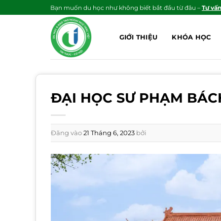
Bỏ
Bạn muốn du học như không biết bắt đầu từ đâu –
Tư vấ
qua
nội
GIỚI THIỆU
KHÓA HỌC
dung
ĐẠI HỌC SƯ PHẠM BÁ
Đăng vào
21 Tháng 6, 2023
bởi