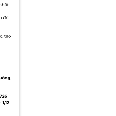
nhất
 đời,
, tạo
vuông
,
.726
ơn
1,12