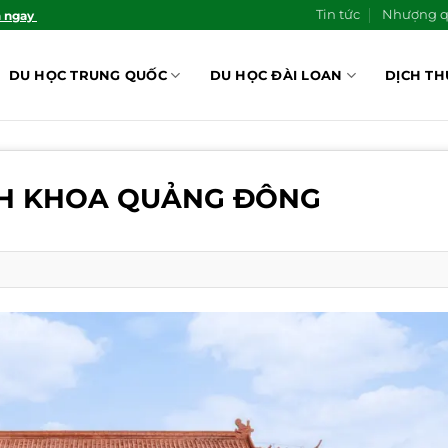
Tin tức
Nhượng 
n ngay
DU HỌC TRUNG QUỐC
DU HỌC ĐÀI LOAN
DỊCH TH
CH KHOA QUẢNG ĐÔNG