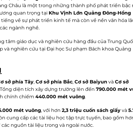
ảng Châu là một trong những thành phố phát triển bậc 
hương quan trọng tại
Khu Vịnh Lớn Quảng Đông-Hồng
tiếng về sự phát triển kinh tế mà còn về nền văn hóa lâu
à các ngành nghề.
g tâm giáo dục và nghiên cứu hàng đầu của Trung Quốc
tập và nghiên cứu tại Đại học Sư phạm Bách khoa Quảng
I
ơ sở phía Tây
,
Cơ sở phía Bắc
,
Cơ sở Baiyun
và
Cơ sở
. Tổng diện tích xây dựng trường lên đến
790.000 mét 
nh chính chiếm
440.000 mét vuông
.
6.000 mét vuông
, với hơn
2,3 triệu cuốn sách giấy
và
5
òn cung cấp các tài liệu học tập trực tuyến, bao gồm h
 các nguồn tài liệu trong và ngoài nước.