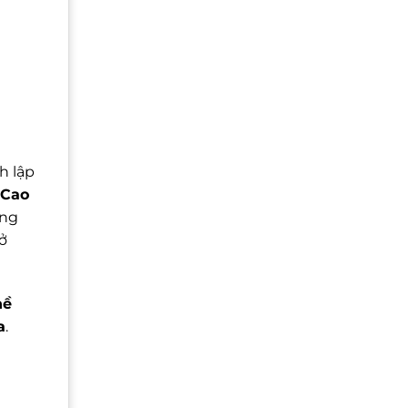
h lập
Cao
ung
ở
hề
a
.