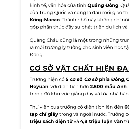
kinh tế, văn hóa của tỉnh
Quảng Đông
. Qu
của Trung Quốc và cũng là đầu mối giao t
Kông-Macao
. Thành phố này không chỉ nổi 
góp phần thúc đẩy sự phát triển du lịch v
Quảng Châu cũng là một trong những trun
ra môi trường lý tưởng cho sinh viên học 
Đông.
CƠ SỞ VẬT CHẤT HIỆN ĐẠ
Trường hiện có
5 cơ sở
:
Cơ sở phía Đông
,
C
Heyuan
, với diện tích hơn
2.500 mẫu Anh
trong đó khu vực giảng dạy và tòa nhà hà
Thư viện của trường có diện tích lên đến
6
tạp chí giấy
trong và ngoài nước. Trường c
triệu sách điện tử
và
4,8 triệu luận văn
từ