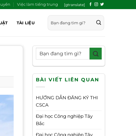
quyền
Việc làm tiếng trung
[gtranslate]
UẬT
TÀI LIỆU
BÀI VIẾT LIÊN QUAN
HƯỚNG DẪN ĐĂNG KÝ THI
CSCA
Đại học Công nghiệp Tây
Bắc
Đại học Công nghiệp Tây