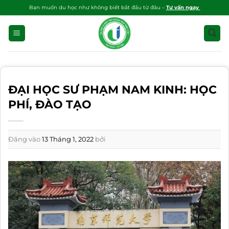
Bỏ
Bạn muốn du học như không biết bắt đầu từ đâu –
Tư vấn ngay
qua
nội
dung
ĐẠI HỌC SƯ PHẠM NAM KINH: HỌC
PHÍ, ĐÀO TẠO
Đăng vào
13 Tháng 1, 2022
bởi