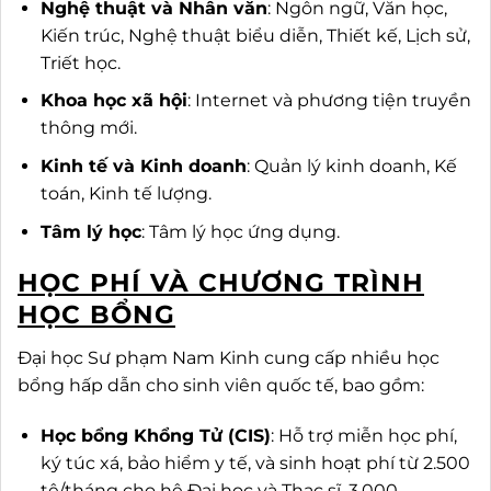
Nghệ thuật và Nhân văn
: Ngôn ngữ, Văn học,
Kiến trúc, Nghệ thuật biểu diễn, Thiết kế, Lịch sử,
Triết học.
Khoa học xã hội
: Internet và phương tiện truyền
thông mới.
Kinh tế và Kinh doanh
: Quản lý kinh doanh, Kế
toán, Kinh tế lượng.
Tâm lý học
: Tâm lý học ứng dụng.
HỌC PHÍ VÀ CHƯƠNG TRÌNH
HỌC BỔNG
Đại học Sư phạm Nam Kinh cung cấp nhiều học
bổng hấp dẫn cho sinh viên quốc tế, bao gồm:
Học bổng Khổng Tử (CIS)
: Hỗ trợ miễn học phí,
ký túc xá, bảo hiểm y tế, và sinh hoạt phí từ 2.500
tệ/tháng cho hệ Đại học và Thạc sĩ, 3.000