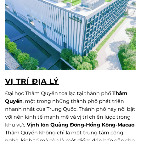
VỊ TRÍ ĐỊA LÝ
Đại học Thâm Quyến tọa lạc tại thành phố
Thâm
Quyến
, một trong những thành phố phát triển
nhanh nhất của Trung Quốc. Thành phố này nổi bật
với nền kinh tế mạnh mẽ và vị trí chiến lược trong
khu vực
Vịnh lớn Quảng Đông-Hồng Kông-Macao
.
Thâm Quyến không chỉ là một trung tâm công
nghệ, kinh tế mà còn là một điểm đến hấp dẫn cho