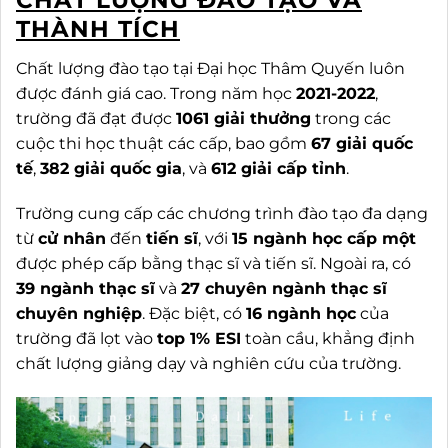
CHẤT LƯỢNG ĐÀO TẠO VÀ
THÀNH TÍCH
Chất lượng đào tạo tại Đại học Thâm Quyến luôn
được đánh giá cao. Trong năm học
2021-2022
,
trường đã đạt được
1061 giải thưởng
trong các
cuộc thi học thuật các cấp, bao gồm
67 giải quốc
tế
,
382 giải quốc gia
, và
612 giải cấp tỉnh
.
Trường cung cấp các chương trình đào tạo đa dạng
từ
cử nhân
đến
tiến sĩ
, với
15 ngành học cấp một
được phép cấp bằng thạc sĩ và tiến sĩ. Ngoài ra, có
39 ngành thạc sĩ
và
27 chuyên ngành thạc sĩ
chuyên nghiệp
. Đặc biệt, có
16 ngành học
của
trường đã lọt vào
top 1% ESI
toàn cầu, khẳng định
chất lượng giảng dạy và nghiên cứu của trường.