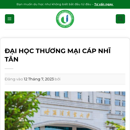
Bỏ
Bạn muốn du học như không biết bắt đầu từ đâu –
Tư vấn ngay
qua
nội
dung
ĐẠI HỌC THƯƠNG MẠI CÁP NHĨ
TÂN
Đăng vào
12 Tháng 7, 2023
bởi