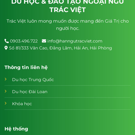
DU HỌC & ĐÀO TẠO NGOẠI NGỮ
TRÁC VIỆT
Trác Việt luôn mong muốn được mang đến Giá Trị cho
người học.
0903.496.722
info@hanngutracviet.com
Số 81/333 Văn Cao, Đằng Lâm, Hải An, Hải Phòng
Thông tin liên hệ
Du học Trung Quốc
Du học Đài Loan
Khóa học
Hệ thống