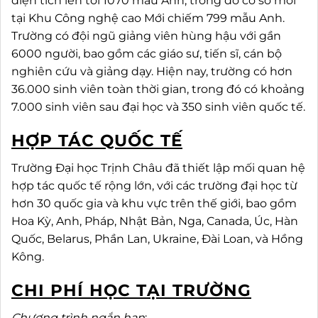
diện tích lên tới 1070 mẫu Anh, trong đó cơ sở mới
tại Khu Công nghệ cao Mới chiếm 799 mẫu Anh.
Trường có đội ngũ giảng viên hùng hậu với gần
6000 người, bao gồm các giáo sư, tiến sĩ, cán bộ
nghiên cứu và giảng dạy. Hiện nay, trường có hơn
36.000 sinh viên toàn thời gian, trong đó có khoảng
7.000 sinh viên sau đại học và 350 sinh viên quốc tế.
HỢP TÁC QUỐC TẾ
Trường Đại học Trịnh Châu đã thiết lập mối quan hệ
hợp tác quốc tế rộng lớn, với các trường đại học từ
hơn 30 quốc gia và khu vực trên thế giới, bao gồm
Hoa Kỳ, Anh, Pháp, Nhật Bản, Nga, Canada, Úc, Hàn
Quốc, Belarus, Phần Lan, Ukraine, Đài Loan, và Hồng
Kông.
CHI PHÍ HỌC TẠI TRƯỜNG
Chương trình ngắn hạn
: