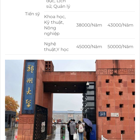
dục, Lịch
sử, Quản lý
Tiến sỹ
Khoa học,
Kỹ thuật,
38000/Năm
43000/Năm
Nông
nghiệp
Nghệ
45000/Năm
50000/Năm
thuật,Y học