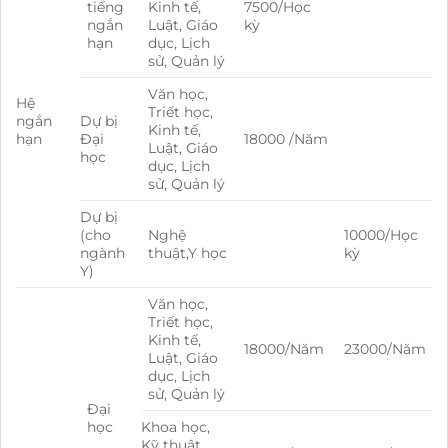
tiếng
Kinh tế,
7500/Học
ngắn
Luật, Giáo
kỳ
hạn
dục, Lịch
sử, Quản lý
Văn học,
Hệ
Triết học,
ngắn
Dự bị
Kinh tế,
hạn
Đại
18000 /Năm
Luật, Giáo
học
dục, Lịch
sử, Quản lý
Dự bị
(cho
Nghệ
10000/Học
ngành
thuật,Y học
kỳ
Y)
Văn học,
Triết học,
Kinh tế,
18000/Năm
23000/Năm
Luật, Giáo
dục, Lịch
sử, Quản lý
Đại
học
Khoa học,
Kỹ thuật,