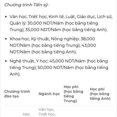
Chương trình Tiến sỹ
:
Văn học, Triết học, Kinh tế, Luật, Giáo dục, Lịch sử,
Quản lý: 30,000 NDT/Năm (học bằng tiếng
Trung); 35,000 NDT/Năm (học bằng tiếng Anh).
Khoa học, Kỹ thuật, Nông nghiệp: 38,000
NDT/Năm (học bằng tiếng Trung); 43,000
NDT/Năm (học bằng tiếng Anh).
Nghệ thuật, Y học: 45,000 NDT/Năm (học bằng
tiếng Trung); 50,000 NDT/Năm (học bằng tiếng
Anh).
Học phí
Học phí
Chương trình
(học bằng
Ngành học
(học bằng
đào tạo
tiếng
tiếng Anh)
Trung)
Văn học,
Học
Triết học,