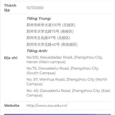
Thành
10/7/2000
lập
Tiếng Trung:
郑州市科学大道100号 (主校区)
郑州市大学北路75号 (南校区)
郑州市文化路97号 (北校区)
郑州市大学北路40号 (和东校区)
Tiếng Anh:
No.100, Kexuedadao Road, Zhengzhou City,
Địa chỉ
Henan (Main campus)
No.75, Daxuebeilu Road, Zhengzhou City
(South Campus)
No. 97, Wenhua Road, Zhengzhou City (North
Campus)
No. 40, Daxuebeilu Road, Zhengzhou City (East
Campus)
Website
http://www.zzu.edu.cn/