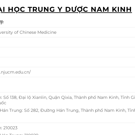
̣I HỌC TRUNG Y DƯỢC NAM KINH
学
versity of Chinese Medicine
.njucm.edu.cn/
n: Số 138, Đại lộ Xianlin, Quận Qixia, Thành phố Nam Kinh, Tỉnh 
uốc
Hán Trung: Số 282, Đường Hán Trung, Thành phố Nam Kinh, Tỉn
n: 210023