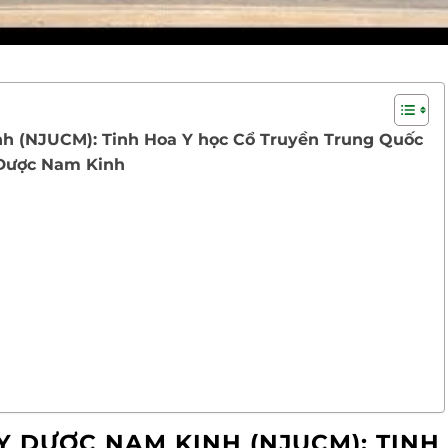
nh (NJUCM): Tinh Hoa Y học Cổ Truyền Trung Quốc
y Dược Nam Kinh
Y DƯỢC NAM KINH (NJUCM): TINH