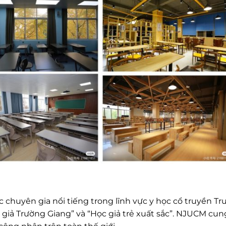
 chuyên gia nổi tiếng trong lĩnh vực y học cổ truyền Tr
 giả Trường Giang” và “Học giả trẻ xuất sắc”. NJUCM cun