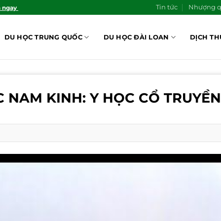
Tin tức
Nhượng 
n ngay
DU HỌC TRUNG QUỐC
DU HỌC ĐÀI LOAN
DỊCH TH
 NAM KINH: Y HỌC CỔ TRUYỀN