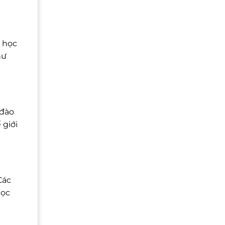
 học
hư
 đào
 giới
Các
học