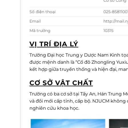
Cơ sở Cổng 
Số điện thoại
025-8581100
Email
http://mail.
Mã trường
10315
VỊ TRÍ ĐỊA LÝ
Trường Đại học Trung y Dược Nam Kinh tọa 
được mệnh danh là “Cố đô Zhongling Yuxiu” 
kết hợp giữa truyền thống và hiện đại, man
CƠ SỞ VẬT CHẤT
Trường có ba cơ sở tại Tây An, Hán Trung 
và đổi mới cấp tỉnh, cấp bộ. NJUCM không 
nghiên cứu khoa học.