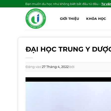
Bỏ
Bạn muốn du học như không biết bắt đầu từ đâu –
Tư vấ
qua
nội
GIỚI THIỆU
KHÓA HỌC
dung
ĐẠI HỌC TRUNG Y DƯỢC
Đăng vào
27 Tháng 4, 2022
bởi