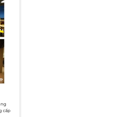
ung
g cấp