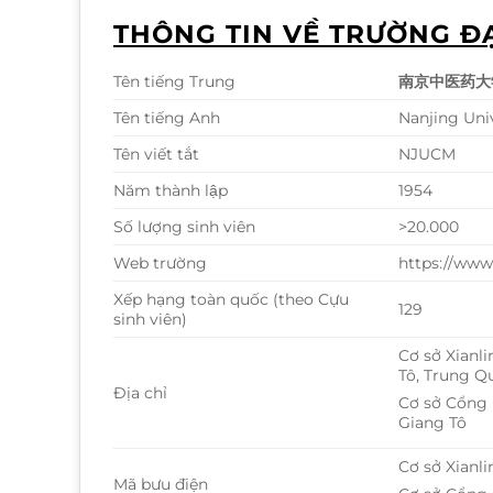
THÔNG TIN VỀ TRƯỜNG ĐA
Tên tiếng Trung
南京中医药大
Tên tiếng Anh
Nanjing Uni
Tên viết tắt
NJUCM
Năm thành lập
1954
Số lượng sinh viên
>20.000
Web trường
https://www
Xếp hạng toàn quốc (theo Cựu
129
sinh viên)
Cơ sở Xianli
Tô, Trung Q
Địa chỉ
Cơ sở Cổng 
Giang Tô
Cơ sở Xianli
Mã bưu điện