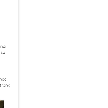
 nơi
 sự
 học
 trong