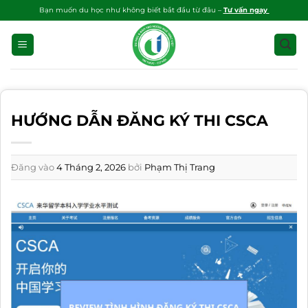
Bỏ
Bạn muốn du học như không biết bắt đầu từ đâu –
Tư vấn ngay
qua
nội
dung
HƯỚNG DẪN ĐĂNG KÝ THI CSCA
Đăng vào
4 Tháng 2, 2026
bởi
Phạm Thị Trang