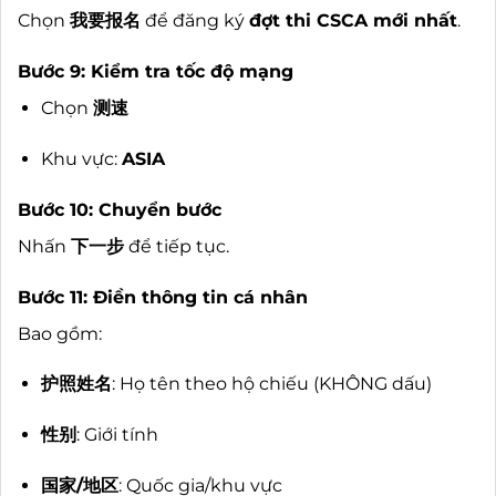
Chọn
我要报名
để đăng ký
đợt thi CSCA mới nhất
.
Bước 9: Kiểm tra tốc độ mạng
Chọn
测速
Khu vực:
ASIA
Bước 10: Chuyển bước
Nhấn
下一步
để tiếp tục.
Bước 11: Điền thông tin cá nhân
Bao gồm:
护照姓名
: Họ tên theo hộ chiếu (KHÔNG dấu)
性别
: Giới tính
国家/地区
: Quốc gia/khu vực