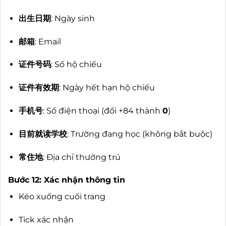
出生日期
: Ngày sinh
邮箱
: Email
证件号码
: Số hộ chiếu
证件有效期
: Ngày hết hạn hộ chiếu
手机号
: Số điện thoại (đổi +84 thành
0
)
目前就读学校
: Trường đang học (không bắt buộc)
常住地
: Địa chỉ thường trú
Bước 12: Xác nhận thông tin
Kéo xuống cuối trang
Tick xác nhận