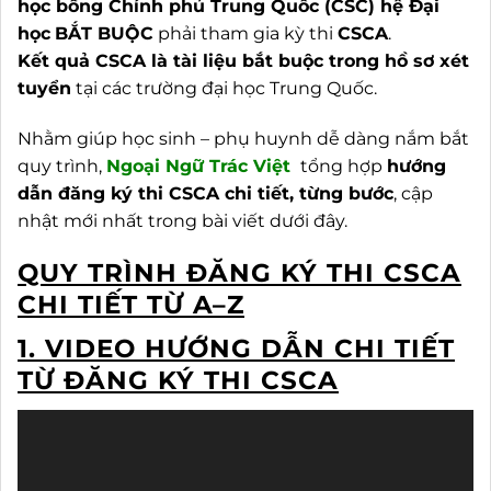
học bổng Chính phủ Trung Quốc (CSC) hệ Đại
học
BẮT BUỘC
phải tham gia kỳ thi
CSCA
.
Kết quả CSCA là tài liệu bắt buộc trong hồ sơ xét
tuyển
tại các trường đại học Trung Quốc.
Nhằm giúp học sinh – phụ huynh dễ dàng nắm bắt
quy trình,
Ngoại
Ngữ Trác Việt
tổng hợp
hướng
dẫn đăng ký thi CSCA chi tiết, từng bước
, cập
nhật mới nhất trong bài viết dưới đây.
QUY TRÌNH ĐĂNG KÝ THI CSCA
CHI TIẾT TỪ A–Z
1. VIDEO HƯỚNG DẪN CHI TIẾT
TỪ ĐĂNG KÝ THI CSCA
Trình
chơi
Video