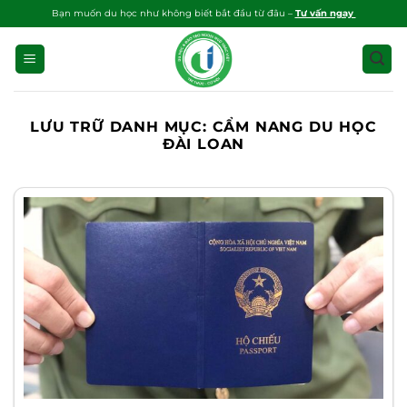
Bỏ
Bạn muốn du học như không biết bắt đầu từ đâu –
Tư vấn ngay
qua
nội
dung
LƯU TRỮ DANH MỤC:
CẨM NANG DU HỌC
ĐÀI LOAN