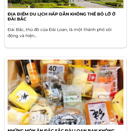
ĐỊA ĐIỂM DU LỊCH HẤP DẪN KHÔNG THỂ BỎ LỠ Ở
ĐÀI BẮC
Đài Bắc, thủ đô của Đài Loan, là một thành phố sôi
động và hiện...
NHỮNG MÓN ĂN ĐẶC SẮC ĐÀI LOAN BẠN KHÔNG