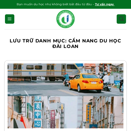
Bỏ
Bạn muốn du học như không biết bắt đầu từ đâu –
Tư vấn ngay
qua
nội
dung
LƯU TRỮ DANH MỤC:
CẨM NANG DU HỌC
ĐÀI LOAN