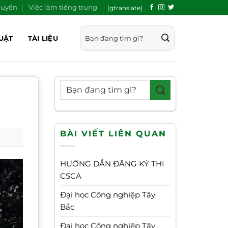
quyền
Việc làm tiếng trung
[gtranslate]
UẬT
TÀI LIỆU
BÀI VIẾT LIÊN QUAN
HƯỚNG DẪN ĐĂNG KÝ THI
CSCA
Đại học Công nghiệp Tây
Bắc
Đại học Công nghiệp Tây