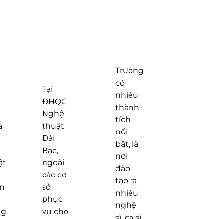
Trường
có
Tại
nhiều
ĐHQG
thành
Nghệ
tích
à
thuật
nổi
Đài
bật, là
Bắc,
nơi
ật
ngoài
đào
các cơ
tạo ra
n
sở
nhiều
phục
nghệ
g.
vụ cho
sĩ, ca sĩ,