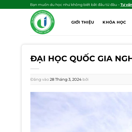
Bỏ
Bạn muốn du học như không biết bắt đầu từ đâu –
Tư vấ
qua
nội
GIỚI THIỆU
KHÓA HỌC
dung
ĐẠI HỌC QUỐC GIA NG
Đăng vào
28 Tháng 3, 2024
bởi