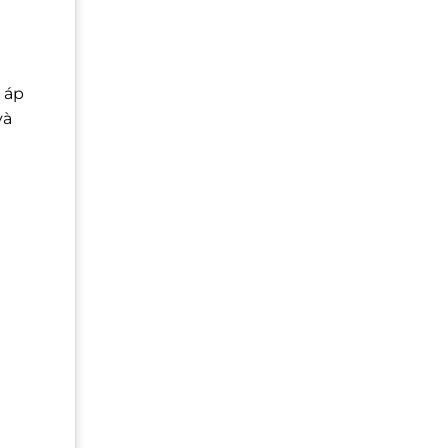
m áp
và