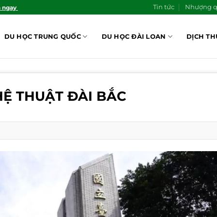
Tin tức
Nhượng 
n ngay
DU HỌC TRUNG QUỐC
DU HỌC ĐÀI LOAN
DỊCH TH
HỆ THUẬT ĐÀI BẮC