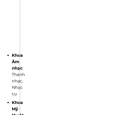
Khoa
Âm
nhạc
:
Thanh
nhạc,
Nhạc
cụ
Khoa
Mỹ