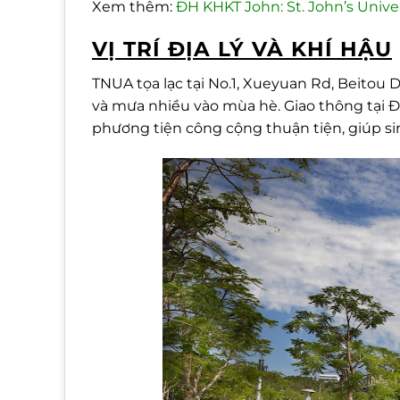
Xem thêm:
ĐH KHKT John: St. John’s Univer
VỊ TRÍ ĐỊA LÝ VÀ KHÍ HẬU
TNUA tọa lạc tại No.1, Xueyuan Rd, Beitou Di
và mưa nhiều vào mùa hè. Giao thông tại Đà
phương tiện công cộng thuận tiện, giúp si