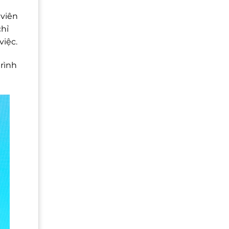
 viên
chỉ
việc.
rình