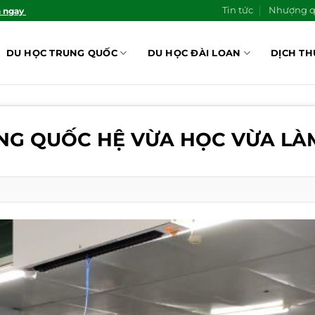
Tin tức
Nhượng 
n ngay
DU HỌC TRUNG QUỐC
DU HỌC ĐÀI LOAN
DỊCH TH
UNG QUỐC HỆ VỪA HỌC VỪA LÀ