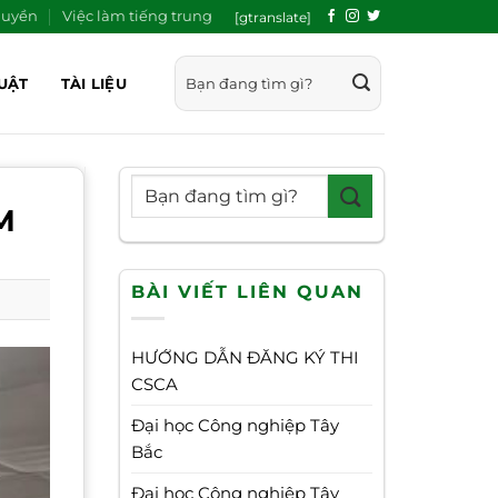
quyền
Việc làm tiếng trung
[gtranslate]
UẬT
TÀI LIỆU
M
BÀI VIẾT LIÊN QUAN
HƯỚNG DẪN ĐĂNG KÝ THI
CSCA
Đại học Công nghiệp Tây
Bắc
Đại học Công nghiệp Tây