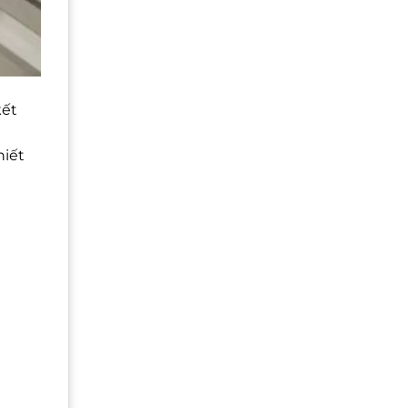
kết
hiết