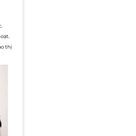
.
oạt.
o thị