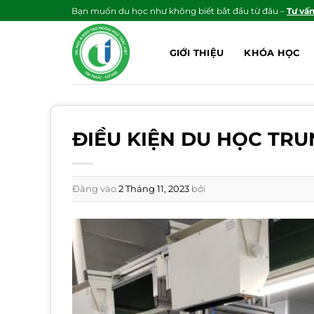
Bỏ
Bạn muốn du học như không biết bắt đầu từ đâu –
Tư vấ
qua
nội
GIỚI THIỆU
KHÓA HỌC
dung
ĐIỀU KIỆN DU HỌC TR
Đăng vào
2 Tháng 11, 2023
bởi