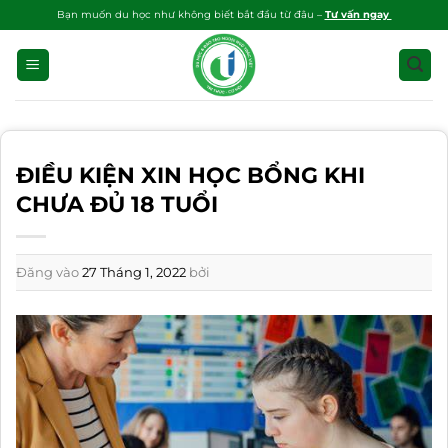
Bỏ
Bạn muốn du học như không biết bắt đầu từ đâu –
Tư vấn ngay
qua
nội
dung
ĐIỀU KIỆN XIN HỌC BỔNG KHI
CHƯA ĐỦ 18 TUỔI
Đăng vào
27 Tháng 1, 2022
bởi