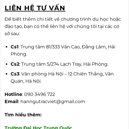
LIÊN HỆ TƯ VẤN
Để biết thêm chi tiết về chương trình du học hoặc
đào tạo, bạn có thể liên hệ với chúng tôi tại các cơ
sở sau:
Cs1
: Trung tâm 81/333 Văn Cao, Đằng Lâm, Hải
Phòng.
Cs2
: Trung tâm 5/274 Lạch Tray, Hải Phòng.
Cs3
: Văn phòng Hà Nội – 12 Chiến Thắng, Văn
Quán, Hà Nội.
Hotline
: 090 3496 722
Email
:
hanngutracviet@gmail.com
Tìm hiểu thêm:
Trường Đại Học Trung Quốc