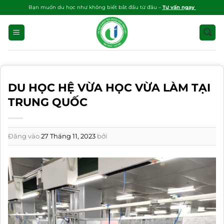
Bỏ
Bạn muốn du học như không biết bắt đầu từ đâu –
Tư vấn ngay
qua
nội
dung
DU HỌC HỆ VỪA HỌC VỪA LÀM TẠI
TRUNG QUỐC
Đăng vào
27 Tháng 11, 2023
bởi