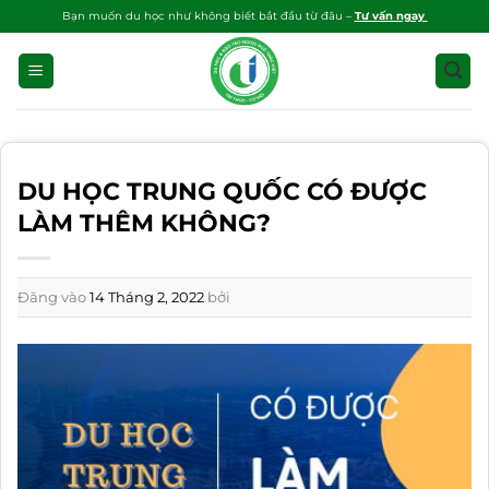
Bỏ
Bạn muốn du học như không biết bắt đầu từ đâu –
Tư vấn ngay
qua
nội
dung
DU HỌC TRUNG QUỐC CÓ ĐƯỢC
LÀM THÊM KHÔNG?
Đăng vào
14 Tháng 2, 2022
bởi