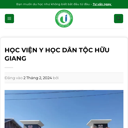
Bỏ
Bạn muốn du học như không biết bắt đầu từ đâu –
Tư vấn ngay
qua
nội
dung
HỌC VIỆN Y HỌC DÂN TỘC HỮU
GIANG
Đăng vào
2 Tháng 2, 2024
bởi