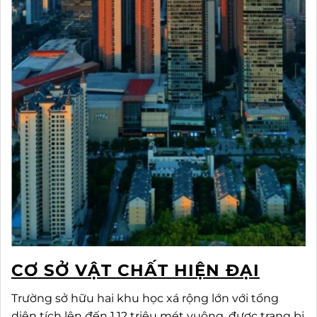
CƠ SỞ VẬT CHẤT HIỆN ĐẠI
Trường sở hữu hai khu học xá rộng lớn với tổng
diện tích lên đến 1,12 triệu mét vuông, được trang bị