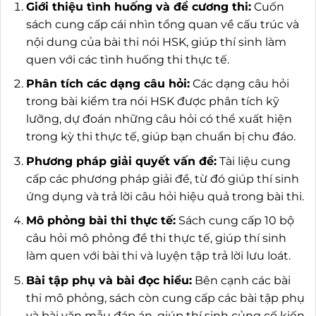
Giới thiệu tình huống và đề cương thi:
Cuốn
sách cung cấp cái nhìn tổng quan về cấu trúc và
nội dung của bài thi nói HSK, giúp thí sinh làm
quen với các tình huống thi thực tế.
Phân tích các dạng câu hỏi:
Các dạng câu hỏi
trong bài kiểm tra nói HSK được phân tích kỹ
lưỡng, dự đoán những câu hỏi có thể xuất hiện
trong kỳ thi thực tế, giúp bạn chuẩn bị chu đáo.
Phương pháp giải quyết vấn đề:
Tài liệu cung
cấp các phương pháp giải đề, từ đó giúp thí sinh
ứng dụng và trả lời câu hỏi hiệu quả trong bài thi.
Mô phỏng bài thi thực tế:
Sách cung cấp 10 bộ
câu hỏi mô phỏng đề thi thực tế, giúp thí sinh
làm quen với bài thi và luyện tập trả lời lưu loát.
Bài tập phụ và bài đọc hiểu:
Bên cạnh các bài
thi mô phỏng, sách còn cung cấp các bài tập phụ
và bài văn mẫu đáp án, giúp thí sinh củng cố kiến