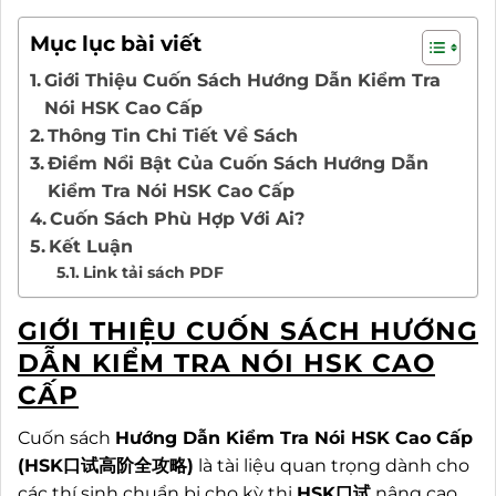
Mục lục bài viết
Giới Thiệu Cuốn Sách Hướng Dẫn Kiểm Tra
Nói HSK Cao Cấp
Thông Tin Chi Tiết Về Sách
Điểm Nổi Bật Của Cuốn Sách Hướng Dẫn
Kiểm Tra Nói HSK Cao Cấp
Cuốn Sách Phù Hợp Với Ai?
Kết Luận
Link tải sách PDF
GIỚI THIỆU CUỐN SÁCH HƯỚNG
DẪN KIỂM TRA NÓI HSK CAO
CẤP
Cuốn sách
Hướng Dẫn Kiểm Tra Nói HSK Cao Cấp
(HSK口试高阶全攻略)
là tài liệu quan trọng dành cho
các thí sinh chuẩn bị cho kỳ thi
HSK口试
nâng cao,