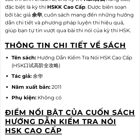
đặc biệt là kỳ thi
HSKK Cao Cấp
. Được biên soạn
bởi tác giả
余华
, cuốn sách mang đến những hướng
dẫn chi tiết và phương pháp luyện thi hiệu quả,
giúp bạn tự tin vượt qua bài thi nói của kỳ thi HSK.
THÔNG TIN CHI TIẾT VỀ SÁCH
Tên sách:
Hướng Dẫn Kiểm Tra Nói HSK Cao Cấp
(HSK口试高阶全攻略)
Tác giả:
余华
Năm xuất bản:
2011
Phụ kiện:
Không có
ĐIỂM NỔI BẬT CỦA CUỐN SÁCH
HƯỚNG DẪN KIỂM TRA NÓI
HSK CAO CẤP