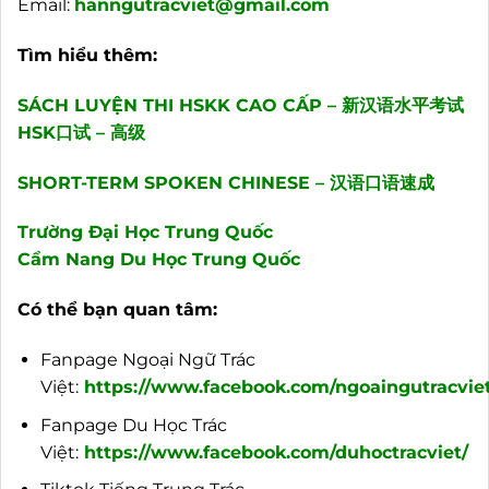
Email:
hanngutracviet@gmail.com
Tìm hiểu thêm:
SÁCH LUYỆN THI HSKK CAO CẤP – 新汉语水平考试
HSK口试 – 高级
SHORT-TERM SPOKEN CHINESE – 汉语口语速成
Trường Đại Học Trung Quốc
Cẩm Nang Du Học Trung Quốc
Có thể bạn quan tâm:
Fanpage Ngoại Ngữ Trác
Việt:
https://www.facebook.com/ngoaingutracviet
Fanpage Du Học Trác
Việt:
https://www.facebook.com/duhoctracviet/