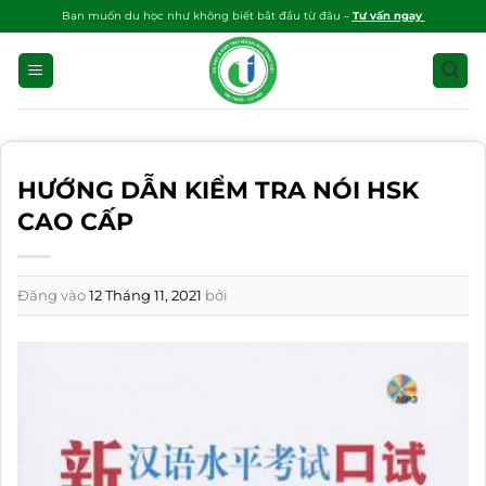
Bỏ
Bạn muốn du học như không biết bắt đầu từ đâu –
Tư vấn ngay
qua
nội
dung
HƯỚNG DẪN KIỂM TRA NÓI HSK
CAO CẤP
Đăng vào
12 Tháng 11, 2021
bởi