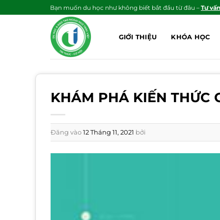
Bỏ
Bạn muốn du học như không biết bắt đầu từ đâu –
Tư vấ
qua
nội
GIỚI THIỆU
KHÓA HỌC
dung
KHÁM PHÁ KIẾN THỨC 
Đăng vào
12 Tháng 11, 2021
bởi