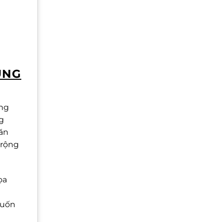
UNG
ung
g
Văn
 rộng
ọa
muốn