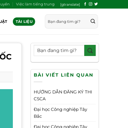
quyền
Việc làm tiếng trung
[gtranslate]
UẬT
TÀI LIỆU
UỐC
BÀI VIẾT LIÊN QUAN
HƯỚNG DẪN ĐĂNG KÝ THI
CSCA
Đại học Công nghiệp Tây
Bắc
Đại học Công nghiệp Tây