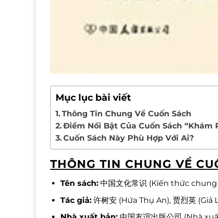
Mục lục bài viết
Thông Tin Chung Về Cuốn Sách
Điểm Nổi Bật Của Cuốn Sách “Khám 
Cuốn Sách Này Phù Hợp Với Ai?
THÔNG TIN CHUNG VỀ CU
Tên sách:
中国文化常识 (Kiến thức chung v
Tác giả:
许树安 (Hứa Thụ An), 贾烈英 (Giả L
Nhà xuất bản:
中国友谊出版公司 (Nhà xuất b