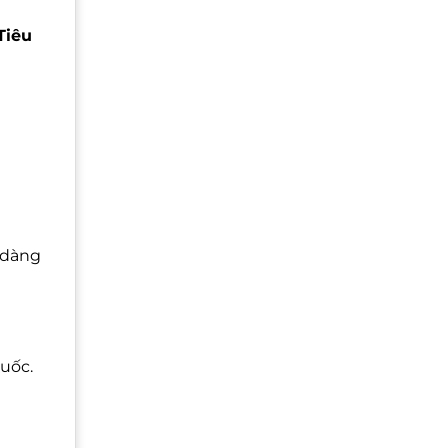
Tiêu
 dàng
uốc.