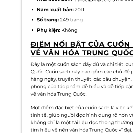
Năm xuất bản:
2011
Số trang:
249 trang
Phụ kiện:
Không
ĐIỂM NỔI BẬT CỦA CUỐN
VỀ VĂN HÓA TRUNG QUỐ
Đây là một cuốn sách đầy đủ và chi tiết, c
Quốc. Cuốn sách này bao gồm các chủ đề p
hàng ngày, truyền thuyết, các câu chuyện,
phong của tác phẩm dễ hiểu và dễ tiếp cậ
về văn hóa Trung Quốc.
Một điểm đặc biệt của cuốn sách là việc k
tinh tế, giúp người đọc hình dung rõ hơn 
không chỉ là một tài liệu đọc thông thườ
tìm hiểu về nền văn hóa Trung Quốc vĩ đại.