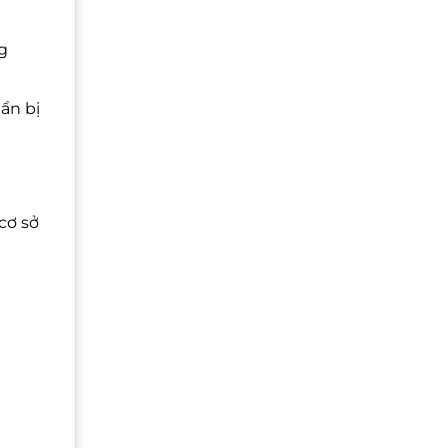
g
uẩn bị
cơ sở