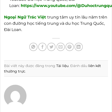
Loan:
https://www.youtube.com/@Duhoctrungquo
Ngoại
Ngữ Trác Việt
trung tâm uy tín lâu năm trên
con đường học tiếng trung và du học Trung Quốc,
Đài Loan.
Bài viết này được đăng trong
Tài liệu
. Đánh dấu
liên kết
thường trực
.