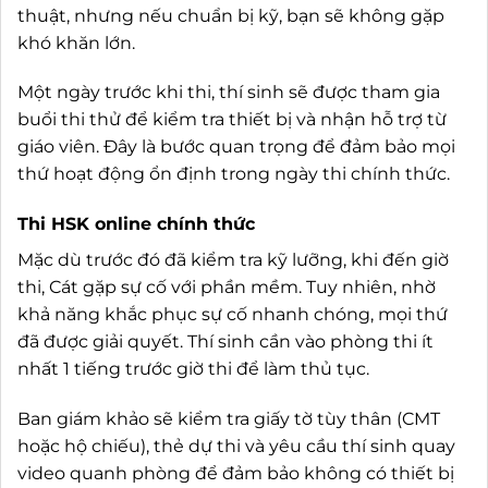
thuật, nhưng nếu chuẩn bị kỹ, bạn sẽ không gặp
khó khăn lớn.
Một ngày trước khi thi, thí sinh sẽ được tham gia
buổi thi thử để kiểm tra thiết bị và nhận hỗ trợ từ
giáo viên. Đây là bước quan trọng để đảm bảo mọi
thứ hoạt động ổn định trong ngày thi chính thức.
Thi HSK online chính thức
Mặc dù trước đó đã kiểm tra kỹ lưỡng, khi đến giờ
thi, Cát gặp sự cố với phần mềm. Tuy nhiên, nhờ
khả năng khắc phục sự cố nhanh chóng, mọi thứ
đã được giải quyết. Thí sinh cần vào phòng thi ít
nhất 1 tiếng trước giờ thi để làm thủ tục.
Ban giám khảo sẽ kiểm tra giấy tờ tùy thân (CMT
hoặc hộ chiếu), thẻ dự thi và yêu cầu thí sinh quay
video quanh phòng để đảm bảo không có thiết bị