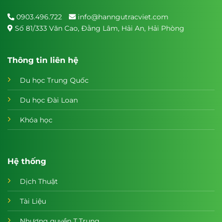
0903.496.722
info@hanngutracviet.com
Số 81/333 Văn Cao, Đằng Lâm, Hải An, Hải Phòng
Thông tin liên hệ
Du học Trung Quốc
Du học Đài Loan
Khóa học
Hệ thống
Dịch Thuật
Tài Liệu
Nhượng quyền T.Trung