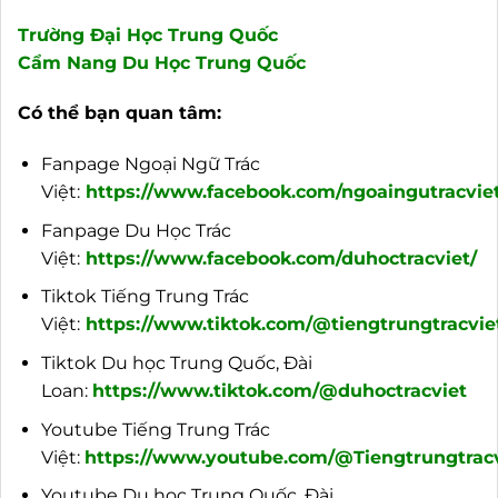
Trường Đại Học Trung Quốc
Cẩm Nang Du Học Trung Quốc
Có thể bạn quan tâm:
Fanpage Ngoại Ngữ Trác
Việt:
https://www.facebook.com/ngoaingutracviet
Fanpage Du Học Trác
Việt:
https://www.facebook.com/duhoctracviet/
Tiktok Tiếng Trung Trác
Việt:
https://www.tiktok.com/@tiengtrungtracvie
Tiktok Du học Trung Quốc, Đài
Loan:
https://www.tiktok.com/@duhoctracviet
Youtube Tiếng Trung Trác
Việt:
https://www.youtube.com/@Tiengtrungtracv
Youtube Du học Trung Quốc, Đài