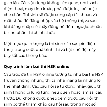
gian lận. Các vật dụng không liên quan, như sách,
điện thoại, máy tính khác, phải được loại bỏ hoặc
che chắn. Thí sinh sẽ được cung cấp tài khoản và
mật khẩu để đăng nhập vào hệ thống thi, và sau
khi đăng nhập, sẽ thấy đồng hồ đếm ngược, chuẩn
bị cho phần thi chính thức.
Một mẹo quan trọng là thí sinh cần sạc pin điện
thoại trong suốt quá trình thi và bật chế độ máy
bay, tắt các thông báo.
Quy trình làm bài thi HSK online
Cấu trúc đề thi HSK online tương tự như bài thi HSK
truyền thống, nhưng thi tại nhà mang lại những lợi
thế nhất định. Các câu hỏi sẽ tự động nhảy, giúp thí
sinh không bị lúng túng nếu quên hoặc làm sai câu
trước. Dù không được phép xem trước câu hỏi, thí
sinh có thể tham khảo câu hỏi sau trong một số