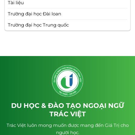
Tài liệu
Trường đại học Đài loan
Trường đại học Trung quốc
DU HỌC & ĐÀO TẠO NGOẠI NGỮ
TRÁC VIỆT
Trác Việt luôn mong muốn được mang đến Giá Trị cho
người học.