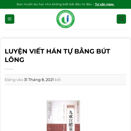
Bỏ
Bạn muốn du học như không biết bắt đầu từ đâu –
Tư vấn ngay
qua
nội
dung
LUYỆN VIẾT HÁN TỰ BẰNG BÚT
LÔNG
Đăng vào
31 Tháng 8, 2021
bởi