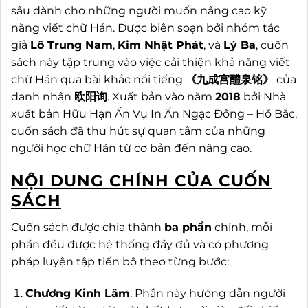
sâu dành cho những người muốn nâng cao kỹ
năng viết chữ Hán. Được biên soạn bởi nhóm tác
giả
Lô Trung Nam
,
Kim Nhật Phát
, và
Lý Ba
, cuốn
sách này tập trung vào việc cải thiện khả năng viết
chữ Hán qua bài khắc nổi tiếng
《九成宫醴泉铭》
của
danh nhân
欧阳询
. Xuất bản vào năm
2018
bởi Nhà
xuất bản Hữu Hạn Ấn Vụ In Ấn Ngạc Đông – Hồ Bắc,
cuốn sách đã thu hút sự quan tâm của những
người học chữ Hán từ cơ bản đến nâng cao.
NỘI DUNG CHÍNH CỦA CUỐN
SÁCH
Cuốn sách được chia thành
ba phần
chính, mỗi
phần đều được hệ thống đầy đủ và có phương
pháp luyện tập tiến bộ theo từng bước:
Chương Kinh Lâm
: Phần này hướng dẫn người