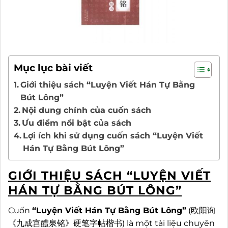
Mục lục bài viết
Giới thiệu sách “Luyện Viết Hán Tự Bằng
Bút Lông”
Nội dung chính của cuốn sách
Ưu điểm nổi bật của sách
Lợi ích khi sử dụng cuốn sách “Luyện Viết
Hán Tự Bằng Bút Lông”
GIỚI THIỆU SÁCH “LUYỆN VIẾT
HÁN TỰ BẰNG BÚT LÔNG”
Cuốn
“Luyện Viết Hán Tự Bằng Bút Lông”
(欧阳询
《九成宫醴泉铭》硬笔字帖楷书) là một tài liệu chuyên