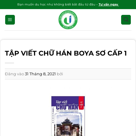
Bỏ
Bạn muốn du học như không biết bắt đầu từ đâu –
Tư vấn ngay
qua
nội
dung
TẬP VIẾT CHỮ HÁN BOYA SƠ CẤP 1
Đăng vào
31 Tháng 8, 2021
bởi