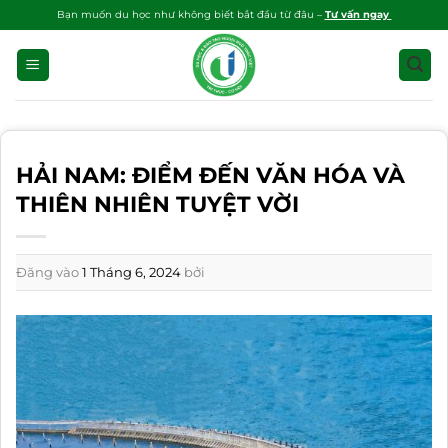
Bỏ
Bạn muốn du học như không biết bắt đầu từ đâu –
Tư vấn ngay
qua
nội
dung
HẢI NAM: ĐIỂM ĐẾN VĂN HÓA VÀ
THIÊN NHIÊN TUYỆT VỜI
Đăng vào
1 Tháng 6, 2024
bởi