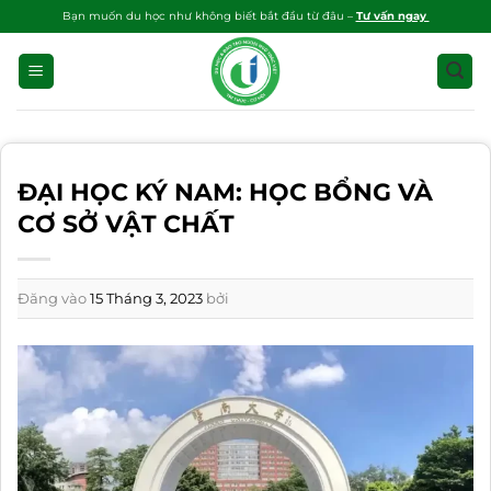
Bỏ
Bạn muốn du học như không biết bắt đầu từ đâu –
Tư vấn ngay
qua
nội
dung
ĐẠI HỌC KÝ NAM: HỌC BỔNG VÀ
CƠ SỞ VẬT CHẤT
Đăng vào
15 Tháng 3, 2023
bởi