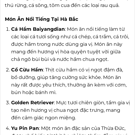
thú rừng, cá sông, tôm cua đến các loại rau quả.
Món Ăn Nổi Tiếng Tại Hà Bắc
Cá Hầm Baiyangdian
: Món ăn nổi tiếng làm từ
các loại cá tươi sống như cá chép, cá trắm, cá trôi,
được hầm trong nước dùng gia vị. Món ăn này
mang đến hương vị hòa quyện tuyệt vời giữa
chả ngô bùi bùi và nước hầm chua ngọt.
Cổ Cừu Hầm
: Thịt cừu hầm có vị ngọt đậm đà,
bổ dưỡng, giúp tăng cường sức khỏe. Món ăn
này rất được yêu thích, thường ăn kèm với cơm,
bún hoặc bánh mì.
Golden Retriever
: Mực tươi chiên giòn, tẩm gia vị
tạo nên hương vị chua ngọt đặc trưng, mang
đến cảm giác ngon miệng.
Yu Pin Pan
: Một món ăn đặc sản của Thừa Đức,