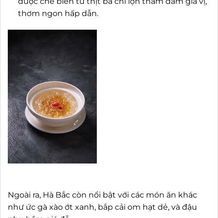
được chế biến từ thịt ba chỉ lợn thấm đẫm gia vị,
thơm ngon hấp dẫn.
Ngoài ra, Hà Bắc còn nổi bật với các món ăn khác
như ức gà xào ớt xanh, bắp cải om hạt dẻ, và đậu