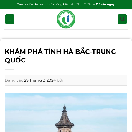
Bỏ
Bạn muốn du học như không biết bắt đầu từ đâu –
Tư vấn ngay
qua
nội
dung
KHÁM PHÁ TỈNH HÀ BẮC-TRUNG
QUỐC
Đăng vào
29 Tháng 2, 2024
bởi