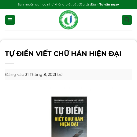
Bỏ
Bạn muốn du học như không biết bắt đầu từ đâu –
Tư vấn ngay
qua
nội
dung
TỰ ĐIỂN VIẾT CHỮ HÁN HIỆN ĐẠI
Đăng vào
31 Tháng 8, 2021
bởi