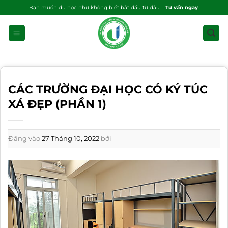
Bỏ
Bạn muốn du học như không biết bắt đầu từ đâu –
Tư vấn ngay
qua
nội
dung
CÁC TRƯỜNG ĐẠI HỌC CÓ KÝ TÚC
XÁ ĐẸP (PHẦN 1)
Đăng vào
27 Tháng 10, 2022
bởi