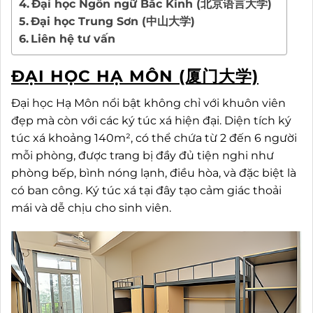
Đại học Ngôn ngữ Bắc Kinh (北京语言大学)
Đại học Trung Sơn (中山大学)
Liên hệ tư vấn
ĐẠI HỌC HẠ MÔN (厦门大学)
Đại học Hạ Môn nổi bật không chỉ với khuôn viên
đẹp mà còn với các ký túc xá hiện đại. Diện tích ký
túc xá khoảng 140m², có thể chứa từ 2 đến 6 người
mỗi phòng, được trang bị đầy đủ tiện nghi như
phòng bếp, bình nóng lạnh, điều hòa, và đặc biệt là
có ban công. Ký túc xá tại đây tạo cảm giác thoải
mái và dễ chịu cho sinh viên.