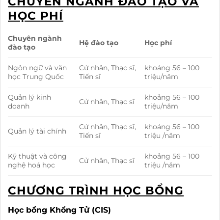
CHUYÊN NGÀNH ĐÀO TẠO VÀ
HỌC PHÍ
Chuyên ngành
Hệ đào tạo
Học phí
đào tạo
Ngôn ngữ và văn
Cử nhân, Thạc sĩ,
khoảng 56 – 100
học Trung Quốc
Tiến sĩ
triệu/năm
Quản lý kinh
khoảng 56 – 100
Cử nhân, Thạc sĩ
doanh
triệu/năm
Cử nhân, Thạc sĩ,
khoảng 56 – 100
Quản lý tài chính
Tiến sĩ
triệu /năm
Kỹ thuật và công
khoảng 56 – 100
Cử nhân, Thạc sĩ
nghệ hoá học
triệu /năm
CHƯƠNG TRÌNH HỌC BỔNG
Học bổng Khổng Tử (CIS)