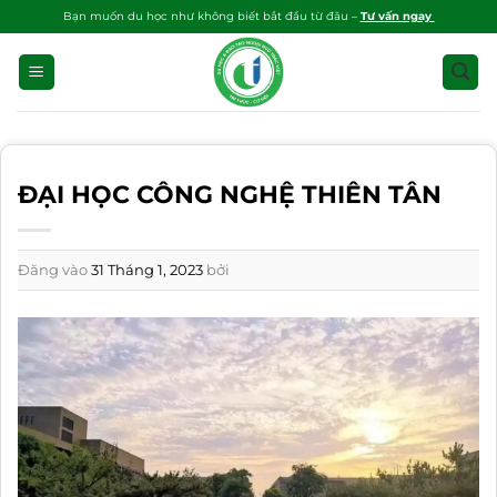
Bỏ
Bạn muốn du học như không biết bắt đầu từ đâu –
Tư vấn ngay
qua
nội
dung
ĐẠI HỌC CÔNG NGHỆ THIÊN TÂN
Đăng vào
31 Tháng 1, 2023
bởi