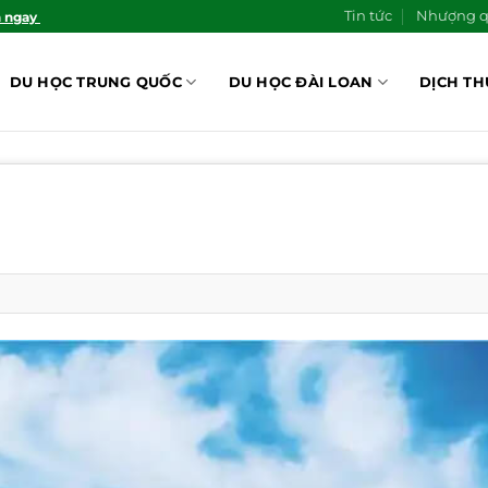
Tin tức
Nhượng 
n ngay
DU HỌC TRUNG QUỐC
DU HỌC ĐÀI LOAN
DỊCH TH