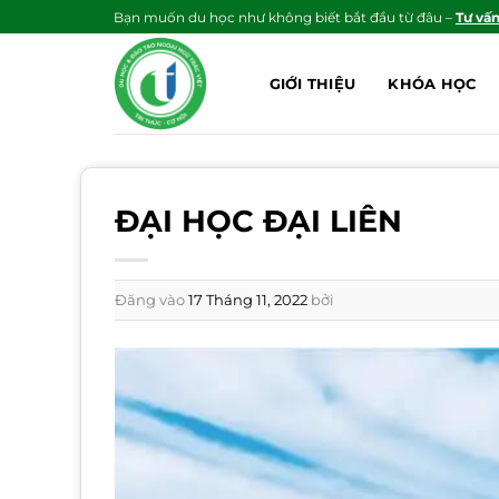
Bỏ
Bạn muốn du học như không biết bắt đầu từ đâu –
Tư vấ
qua
nội
GIỚI THIỆU
KHÓA HỌC
dung
ĐẠI HỌC ĐẠI LIÊN
Đăng vào
17 Tháng 11, 2022
bởi