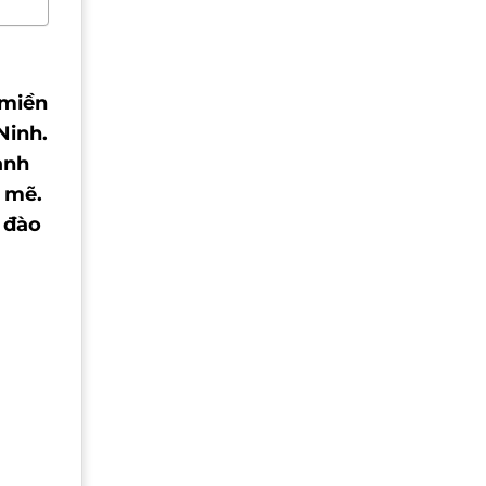
 miền
Ninh.
ành
h mẽ.
 đào