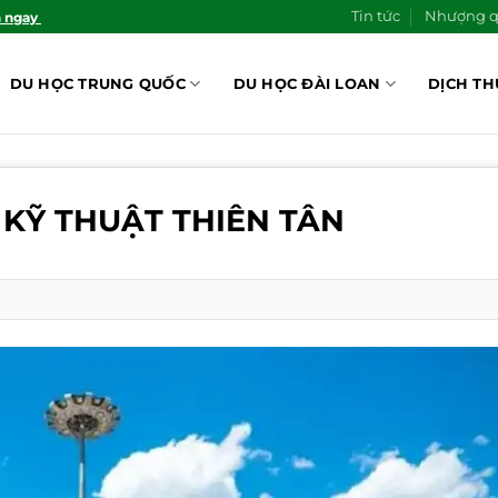
Tin tức
Nhượng 
n ngay
DU HỌC TRUNG QUỐC
DU HỌC ĐÀI LOAN
DỊCH TH
KỸ THUẬT THIÊN TÂN