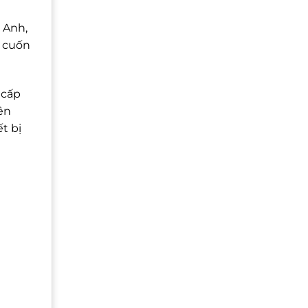
 Anh,
u cuốn
 cấp
ên
t bị