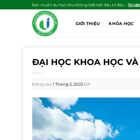
Bỏ
Bạn muốn du học như không biết bắt đầu từ đâu –
Tư vấ
qua
nội
GIỚI THIỆU
KHÓA HỌC
dung
ĐẠI HỌC KHOA HỌC VÀ 
Đăng vào
1 Tháng 2, 2023
bởi