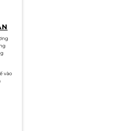
ÂN
ương
ồng
ng
ế vào
a