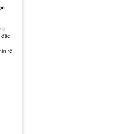
ọc
ng
 đặc
i
ìn rõ