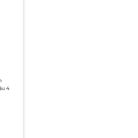
n
ậu 4