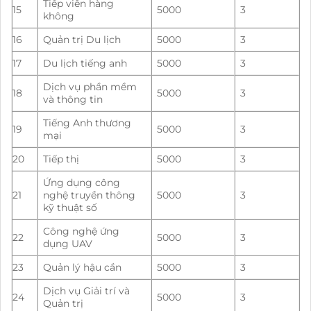
Tiếp viên hàng
15
5000
3
không
16
Quản trị Du lịch
5000
3
17
Du lịch tiếng anh
5000
3
Dịch vụ phần mềm
18
5000
3
và thông tin
Tiếng Anh thương
19
5000
3
mại
20
Tiếp thị
5000
3
Ứng dụng công
21
nghệ truyền thông
5000
3
kỹ thuật số
Công nghệ ứng
22
5000
3
dụng UAV
23
Quản lý hậu cần
5000
3
Dịch vụ Giải trí và
24
5000
3
Quản trị