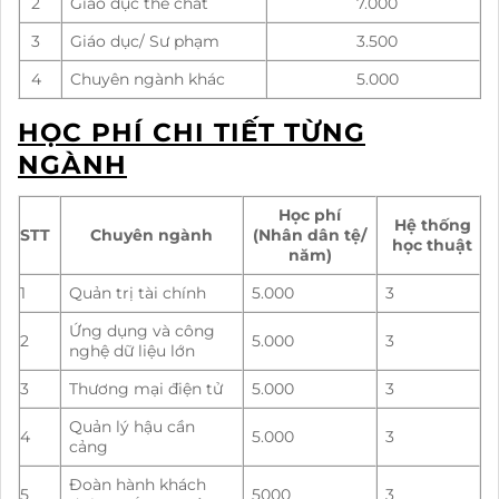
2
Giáo dục thể chất
7.000
3
Giáo dục/ Sư phạm
3.500
4
Chuyên ngành khác
5.000
HỌC PHÍ CHI TIẾT TỪNG
NGÀNH
Học phí
Hệ thống
STT
Chuyên ngành
(Nhân dân tệ/
học thuật
năm)
1
Quản trị tài chính
5.000
3
Ứng dụng và công
2
5.000
3
nghệ dữ liệu lớn
3
Thương mại điện tử
5.000
3
Quản lý hậu cần
4
5.000
3
cảng
Đoàn hành khách
5
5000
3