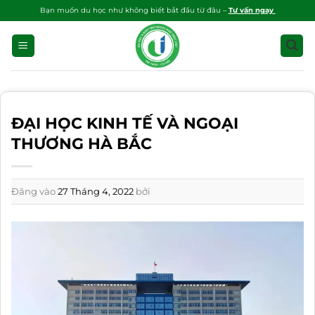
Bỏ
Bạn muốn du học như không biết bắt đầu từ đâu –
Tư vấn ngay
qua
nội
dung
ĐẠI HỌC KINH TẾ VÀ NGOẠI
THƯƠNG HÀ BẮC
Đăng vào
27 Tháng 4, 2022
bởi