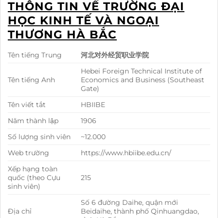
THÔNG TIN VỀ TRƯỜNG ĐẠI
HỌC KINH TẾ VÀ NGOẠI
THƯƠNG HÀ BẮC
Tên tiếng Trung
河北对外经贸职业学院
Hebei Foreign Technical Institute of
Tên tiếng Anh
Economics and Business (Southeast
Gate)
Tên viết tắt
HBIIBE
Năm thành lập
1906
Số lượng sinh viên
~12.000
Web trường
https://www.hbiibe.edu.cn/
Xếp hạng toàn
quốc (theo Cựu
215
sinh viên)
Số 6 đường Daihe, quận mới
Địa chỉ
Beidaihe, thành phố Qinhuangdao,