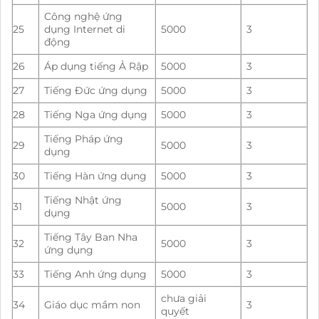
Công nghệ ứng
25
dụng Internet di
5000
3
động
26
Áp dụng tiếng Ả Rập
5000
3
27
Tiếng Đức ứng dụng
5000
3
28
Tiếng Nga ứng dụng
5000
3
Tiếng Pháp ứng
29
5000
3
dụng
30
Tiếng Hàn ứng dụng
5000
3
Tiếng Nhật ứng
31
5000
3
dụng
Tiếng Tây Ban Nha
32
5000
3
ứng dụng
33
Tiếng Anh ứng dụng
5000
3
chưa giải
34
Giáo dục mầm non
3
quyết