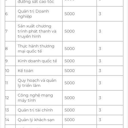
đường sắt cao tốc
Quản trị Doanh
6
5000
3
nghiệp
Sản xuất chương
7
trình phát thanh và
5000
3
truyền hình
Thực hành thương
8
5000
3
mại quốc tế
9
Kinh doanh quốc tế
5000
3
10
Kế toán
5000
3
Quy hoạch và quản
11
5000
3
lý triển lãm
Công nghệ mạng
12
5000
3
máy tính
13
Quản trị tài chính
5000
3
14
Quản lý khách sạn
5000
3