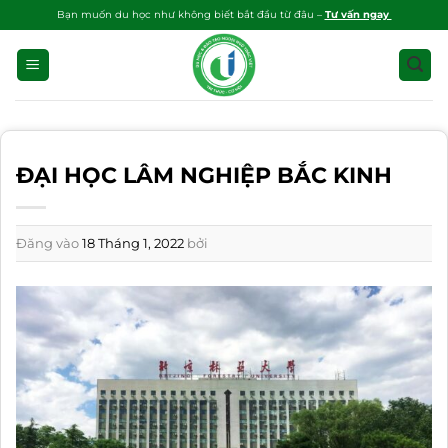
Bỏ
Bạn muốn du học như không biết bắt đầu từ đâu –
Tư vấn ngay
qua
nội
dung
ĐẠI HỌC LÂM NGHIỆP BẮC KINH
Đăng vào
18 Tháng 1, 2022
bởi