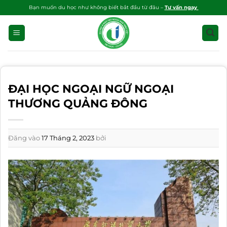
Bỏ
Bạn muốn du học như không biết bắt đầu từ đâu –
Tư vấn ngay
qua
nội
dung
ĐẠI HỌC NGOẠI NGỮ NGOẠI
THƯƠNG QUẢNG ĐÔNG
Đăng vào
17 Tháng 2, 2023
bởi