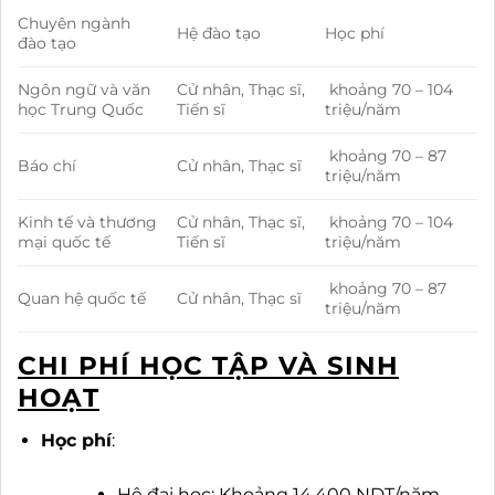
Chuyên ngành
Hệ đào tạo
Học phí
đào tạo
Ngôn ngữ và văn
Cử nhân, Thạc sĩ,
khoảng 70 – 104
học Trung Quốc
Tiến sĩ
triệu/năm
khoảng 70 – 87
Báo chí
Cử nhân, Thạc sĩ
triệu/năm
Kinh tế và thương
Cử nhân, Thạc sĩ,
khoảng 70 – 104
mại quốc tế
Tiến sĩ
triệu/năm
khoảng 70 – 87
Quan hệ quốc tế
Cử nhân, Thạc sĩ
triệu/năm
CHI PHÍ HỌC TẬP VÀ SINH
HOẠT
Học phí
:
Hệ đại học: Khoảng 14.400 NDT/năm.