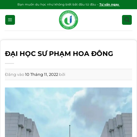
Bỏ
Bạn muốn du học như không biết bắt đầu từ đâu –
Tư vấn ngay
qua
nội
dung
ĐẠI HỌC SƯ PHẠM HOA ĐÔNG
Đăng vào
10 Tháng 11, 2022
bởi