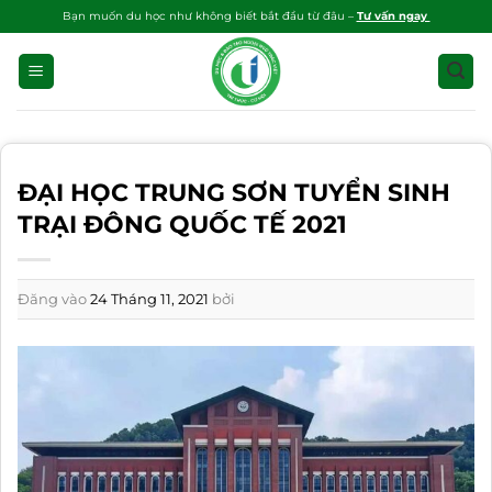
Bỏ
Bạn muốn du học như không biết bắt đầu từ đâu –
Tư vấn ngay
qua
nội
dung
ĐẠI HỌC TRUNG SƠN TUYỂN SINH
TRẠI ĐÔNG QUỐC TẾ 2021
Đăng vào
24 Tháng 11, 2021
bởi