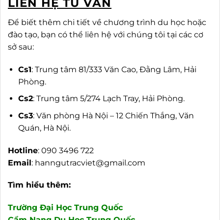
LIÊN HỆ TƯ VẤN
Để biết thêm chi tiết về chương trình du học hoặc
đào tạo, bạn có thể liên hệ với chúng tôi tại các cơ
sở sau:
Cs1
: Trung tâm 81/333 Văn Cao, Đằng Lâm, Hải
Phòng.
Cs2
: Trung tâm 5/274 Lạch Tray, Hải Phòng.
Cs3
: Văn phòng Hà Nội – 12 Chiến Thắng, Văn
Quán, Hà Nội.
Hotline
: 090 3496 722
Email
:
hanngutracviet@gmail.com
Tìm hiểu thêm:
Trường Đại Học Trung Quốc
Cẩm Nang Du Học Trung Quốc