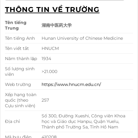
THÔNG TIN VỀ TRƯỜNG
Tên tiếng
湖南中医药大学
Trung
Tên tiếng Anh
Hunan University of Chinese Medicine
Tên viết tắt
HNUCM
Năm thành lập
1934
Số lượng sinh
>21.000
viên
Web trường
https://www.hnucm.edu.cn/
Xếp hạng toàn
quốc (theo
257
Cựu sinh viên)
Số 300, Đường Xueshi, Công viên Khoa
Địa chỉ
học và Giáo dục Hanpu, Quận Yuelu,
Thành phố Trường Sa, Tỉnh Hồ Nam
Mã bưu điện
410208