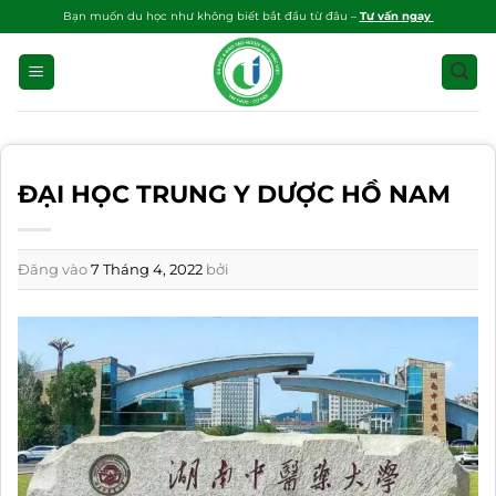
Bỏ
Bạn muốn du học như không biết bắt đầu từ đâu –
Tư vấn ngay
qua
nội
dung
ĐẠI HỌC TRUNG Y DƯỢC HỒ NAM
Đăng vào
7 Tháng 4, 2022
bởi