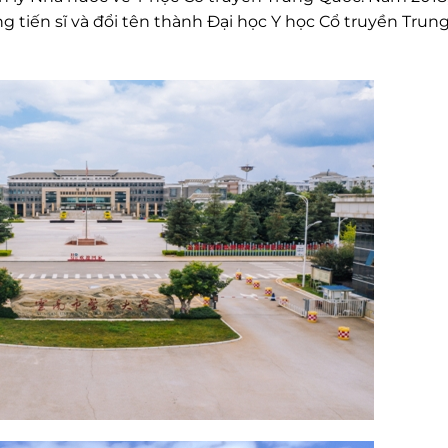
g tiến sĩ và đổi tên thành Đại học Y học Cổ truyền Trun