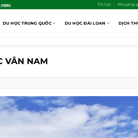
Tin tức
Nhượng 
n ngay
DU HỌC TRUNG QUỐC
DU HỌC ĐÀI LOAN
DỊCH TH
C VÂN NAM