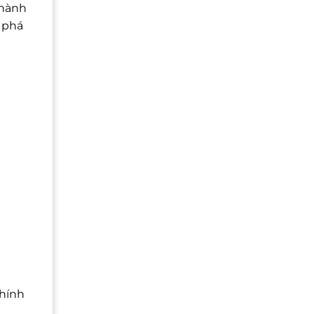
thành
 phá
Chính
,