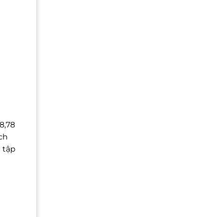
78,78
ch
 tập