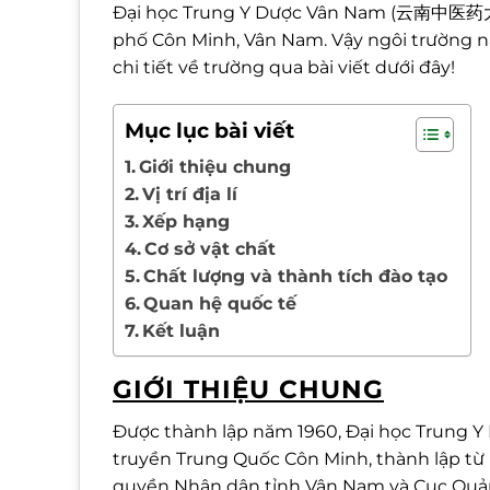
Đại học Trung Y Dược Vân Nam (云南中医药大学)
phố Côn Minh, Vân Nam. Vậy ngôi trường n
chi tiết về trường qua bài viết dưới đây!
Mục lục bài viết
Giới thiệu chung
Vị trí địa lí
Xếp hạng
Cơ sở vật chất
Chất lượng và thành tích đào tạo
Quan hệ quốc tế
Kết luận
GIỚI THIỆU CHUNG
Được thành lập năm 1960, Đại học Trung Y 
truyền Trung Quốc Côn Minh, thành lập từ 
quyền Nhân dân tỉnh Vân Nam và Cục Quản