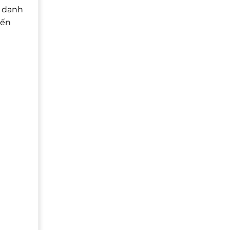
t danh
đến