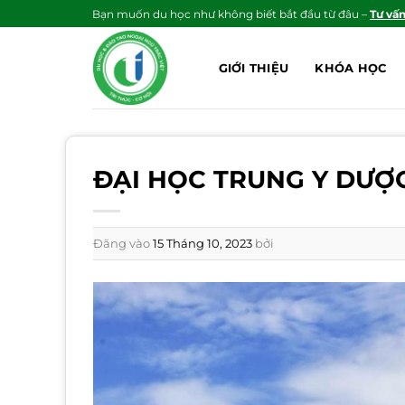
Bỏ
Bạn muốn du học như không biết bắt đầu từ đâu –
Tư vấ
qua
nội
GIỚI THIỆU
KHÓA HỌC
dung
ĐẠI HỌC TRUNG Y DƯỢ
Đăng vào
15 Tháng 10, 2023
bởi