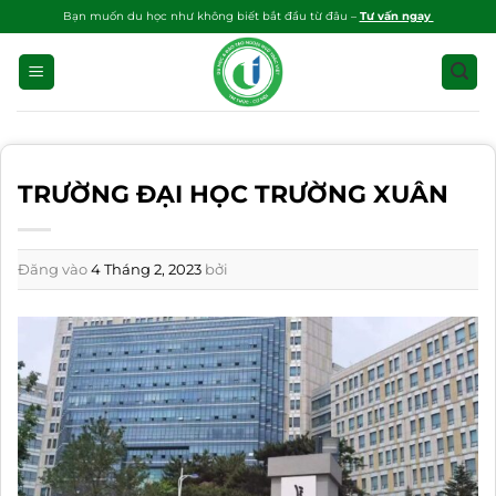
Bỏ
Bạn muốn du học như không biết bắt đầu từ đâu –
Tư vấn ngay
qua
nội
dung
TRƯỜNG ĐẠI HỌC TRƯỜNG XUÂN
Đăng vào
4 Tháng 2, 2023
bởi