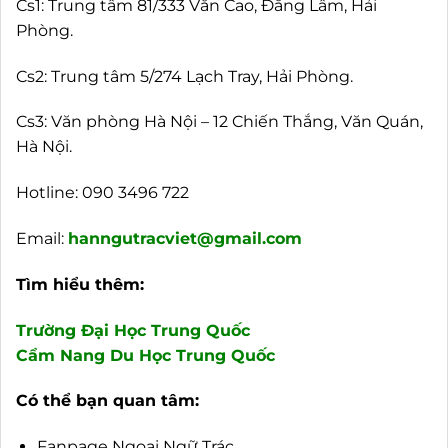
Cs1: Trung tâm 81/333 Văn Cao, Đằng Lâm, Hải
Phòng.
Cs2: Trung tâm 5/274 Lạch Tray, Hải Phòng.
Cs3: Văn phòng Hà Nội – 12 Chiến Thắng, Văn Quán,
Hà Nội.
Hotline:
090 3496 722
Email:
hanngutracviet@gmail.com
Tìm hiểu thêm:
Trường Đại Học Trung Quốc
Cẩm Nang Du Học Trung Quốc
Có thể bạn quan tâm:
Fanpage Ngoại Ngữ Trác