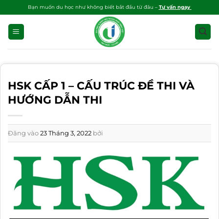
Bỏ
Bạn muốn du học như không biết bắt đầu từ đâu –
Tư vấn ngay
qua
nội
dung
HSK CẤP 1 – CẤU TRÚC ĐỀ THI VÀ
HƯỚNG DẪN THI
Đăng vào
23 Tháng 3, 2022
bởi