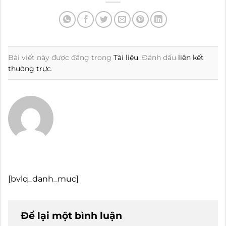
Bài viết này được đăng trong
Tài liệu
. Đánh dấu
liên kết
thường trực
.
[bvlq_danh_muc]
Để lại một bình luận