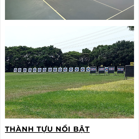
THÀNH TỰU NỔI BẬT