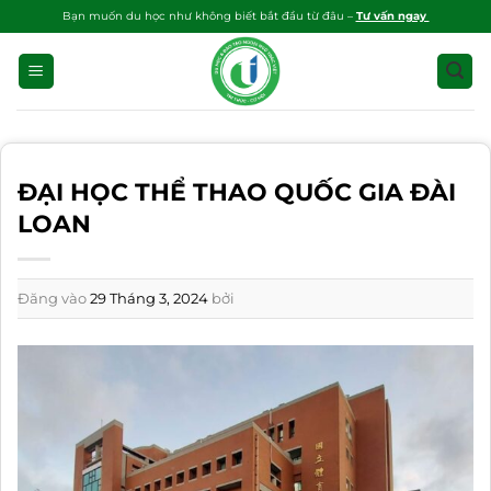
Bỏ
Bạn muốn du học như không biết bắt đầu từ đâu –
Tư vấn ngay
qua
nội
dung
ĐẠI HỌC THỂ THAO QUỐC GIA ĐÀI
LOAN
Đăng vào
29 Tháng 3, 2024
bởi