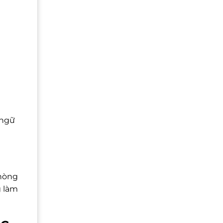
 ngữ
phòng
g làm