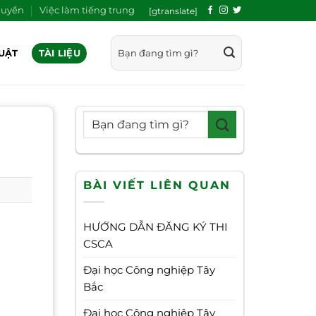
quyền
Việc làm tiếng trung
[gtranslate]
UẬT
TÀI LIỆU
BÀI VIẾT LIÊN QUAN
HƯỚNG DẪN ĐĂNG KÝ THI
CSCA
Đại học Công nghiệp Tây
Bắc
Đại học Công nghiệp Tây