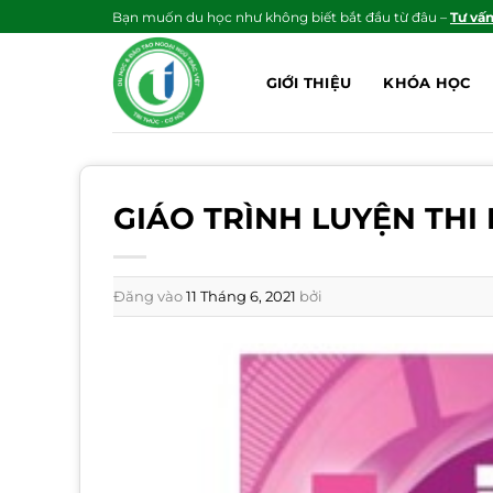
Bỏ
Bạn muốn du học như không biết bắt đầu từ đâu –
Tư vấ
qua
nội
GIỚI THIỆU
KHÓA HỌC
dung
GIÁO TRÌNH LUYỆN THI
Đăng vào
11 Tháng 6, 2021
bởi