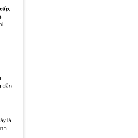
cấp
,
.
i.
u
g dẫn
ây là
ính