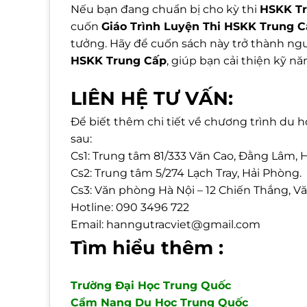
Nếu bạn đang chuẩn bị cho kỳ thi
HSKK T
cuốn
Giáo Trình Luyện Thi HSKK Trung 
tưởng. Hãy để cuốn sách này trở thành ng
HSKK Trung Cấp
, giúp bạn cải thiện kỹ nă
LIÊN HỆ TƯ VẤN:
Để biết thêm chi tiết về chương trình du họ
sau:
Cs1: Trung tâm 81/333 Văn Cao, Đằng Lâm, 
Cs2: Trung tâm 5/274 Lạch Tray, Hải Phòng.
Cs3: Văn phòng Hà Nội – 12 Chiến Thắng, Vă
Hotline: 090 3496 722
Email: hanngutracviet@gmail.com
Tìm hiểu thêm :
Trường Đại Học Trung Quốc
Cẩm Nang Du Học Trung Quốc