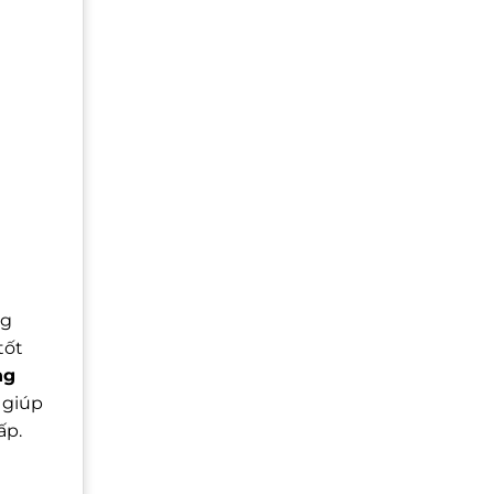
ng
tốt
ng
 giúp
ấp.