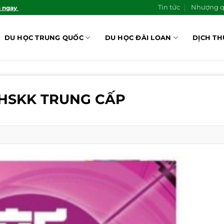
Tin tức
Nhượng 
n ngay
DU HỌC TRUNG QUỐC
DU HỌC ĐÀI LOAN
DỊCH TH
 HSKK TRUNG CẤP