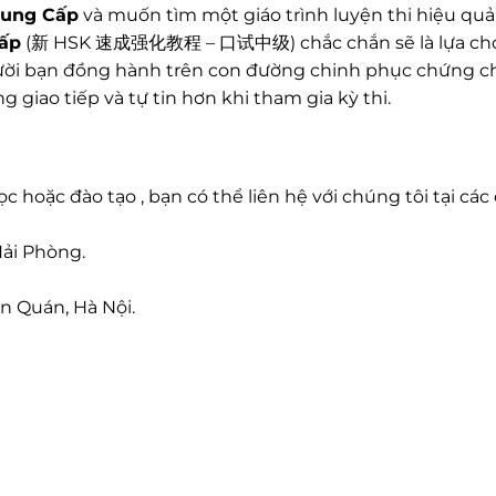
rung Cấp
và muốn tìm một giáo trình luyện thi hiệu quả
Cấp
(新 HSK 速成强化教程 – 口试中级) chắc chắn sẽ là lựa chọ
ười bạn đồng hành trên con đường chinh phục chứng c
ng giao tiếp và tự tin hơn khi tham gia kỳ thi.
c hoặc đào tạo , bạn có thể liên hệ với chúng tôi tại các 
Hải Phòng.
n Quán, Hà Nội.