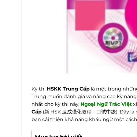
Kỳ thi
HSKK Trung Cấp
là một trong nhữn
Trung muốn đánh giá và nâng cao kỹ năng g
nhất cho kỳ thi này,
Ngoại
Ngữ Trác Việt
xi
Cấp
(新 HSK 速成强化教程 – 口试中级). Đây là một g
bạn cải thiện khả năng khẩu ngữ một cách 