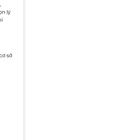
,
n lý
hỉ
cơ sở