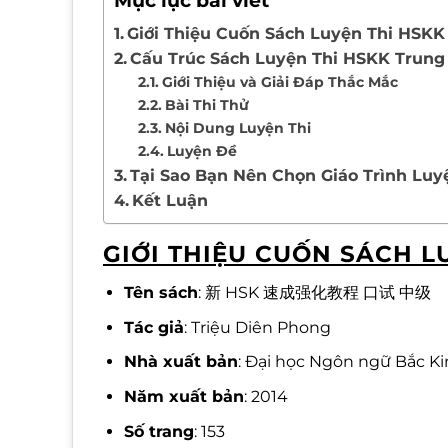
Mục lục bài viết
Giới Thiệu Cuốn Sách Luyện Thi HSKK
Cấu Trúc Sách Luyện Thi HSKK Trung
Giới Thiệu và Giải Đáp Thắc Mắc
Bài Thi Thử
Nội Dung Luyện Thi
Luyện Đề
Tại Sao Bạn Nên Chọn Giáo Trình Lu
Kết Luận
GIỚI THIỆU CUỐN SÁCH L
Tên sách
: 新 HSK 速成强化教程 口试 中级
Tác giả
: Triệu Diên Phong
Nhà xuất bản
: Đại học Ngôn ngữ Bắc K
Năm xuất bản
: 2014
Số trang
: 153