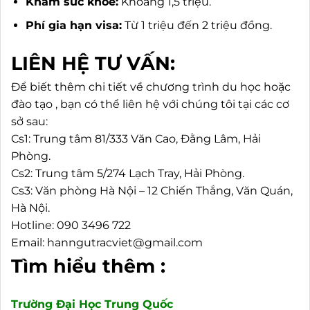
Khám sức khỏe:
Khoảng 1,5 triệu.
Phí gia hạn visa:
Từ 1 triệu đến 2 triệu đồng.
LIÊN HỆ TƯ VẤN:
Để biết thêm chi tiết về chương trình du học hoặc
đào tạo , bạn có thể liên hệ với chúng tôi tại các cơ
sở sau:
Cs1: Trung tâm 81/333 Văn Cao, Đằng Lâm, Hải
Phòng.
Cs2: Trung tâm 5/274 Lạch Tray, Hải Phòng.
Cs3: Văn phòng Hà Nội – 12 Chiến Thắng, Văn Quán,
Hà Nội.
Hotline: 090 3496 722
Email: hanngutracviet@gmail.com
Tìm hiểu thêm :
Trường Đại Học Trung Quốc