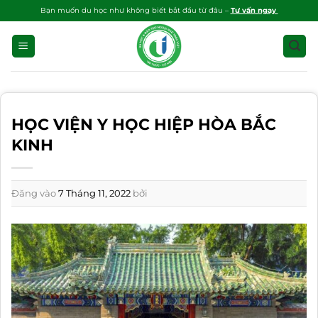
Bỏ
Bạn muốn du học như không biết bắt đầu từ đâu –
Tư vấn ngay
qua
nội
dung
HỌC VIỆN Y HỌC HIỆP HÒA BẮC
KINH
Đăng vào
7 Tháng 11, 2022
bởi